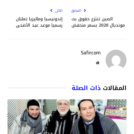
السابق
التالي
الصين تنتزع حقوق بث
إندونيسيا وماليزيا تعلنان
مونديال 2026 بسعر منخفض
رسميا موعد عيد الأضحى
Safircom
موقع
الويب
المقالات
ذات الصلة