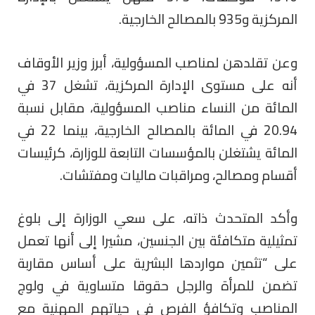
المركزية و935 بالمصالح الخارجية.
وعن تقلدهن لمناصب المسؤولية، أبرز وزير الأوقاف
أنه على مستوى الإدارة المركزية، تشغل 37 في
المائة من النساء مناصب المسؤولية، مقابل نسبة
20.94 في المائة بالمصالح الخارجية، بينما 22 في
المائة يشتغلن بالمؤسسات التابعة للوزارة، كرئيسات
أقسام ومصالح، ومراقبات ماليات ومفتشات.
وأكد المتحدث ذاته، على سعي الوزارة إلى بلوغ
تمثيلية متكافئة بين الجنسين، مشيرا إلى أنها تعمل
على “تثمين مواردها البشرية على أساس مقاربة
تضمن للمرأة والرجل حقوقا متساوية في ولوج
المناصب وتكافؤ الفرص في حياتهم المهنية مع