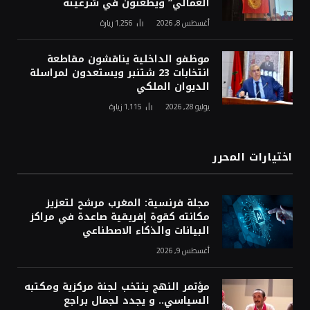
العمالي” ويطعنون في شرعيته
أغسطس 8, 2026
1٬256
زيارة
موظفو الداخلية يناقشون مقاطعة
انتخابات 23 شتنبر ويستعدون لمراسلة
الديوان الملكي
يوليو 28, 2026
1٬115
زيارة
اختيارات المحرر
مجلة فرنسية: المغرب مرشح لتعزيز
مكانته كقوة إفريقية صاعدة في مراكز
البيانات والذكاء الاصطناعي
أغسطس 9, 2026
مؤتمر النهج ينتخب لجنة مركزية ومكتبه
السياسي.. و يجدد لجمال براجع