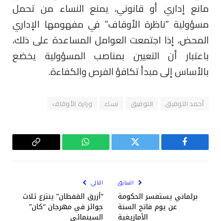
مانع إداري أو قانوني، يمنع النساء من تحمل
مسؤولية “ناظرة الأوقاف” في مفهومها الإداري
المحض، إذا اجتمعت العوامل المساعدة على ذلك،
باعتبار أن التعيين بمناصب المسؤولية يخضع
بالأساس إلى مبدأ تكافؤ الفرص والكفاءة.
أحمد التوفيق
التوفيق
نساء
وزارة الأوقاف
فيسبوك
تويتر
واتساب
Copy
Link
السابق
التالي
برلماني يستفسر الحكومة
“أزرق القفطان” ينتزع ثلاث
عن يوم فاتح السنة
جوائز في مهرجان “كان”
الأمازيغية
السينمائي