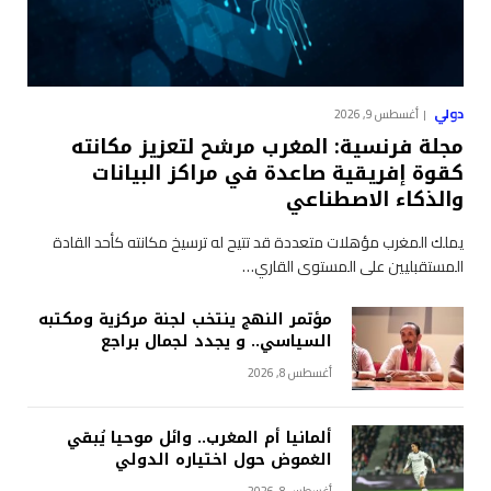
دولي
أغسطس 9, 2026
مجلة فرنسية: المغرب مرشح لتعزيز مكانته
كقوة إفريقية صاعدة في مراكز البيانات
والذكاء الاصطناعي
يملك المغرب مؤهلات متعددة قد تتيح له ترسيخ مكانته كأحد القادة
المستقبليين على المستوى القاري…
مؤتمر النهج ينتخب لجنة مركزية ومكتبه
السياسي.. و يجدد لجمال براجع
أغسطس 8, 2026
ألمانيا أم المغرب.. وائل موحيا يُبقي
الغموض حول اختياره الدولي