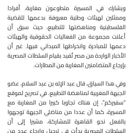
ويشارك في المسيرة متطوعون مغاربة، أفرادا
وممثلين لهيئات وطنية معروفة بدعمها للقضية
الفلسطينية ومناهضتها للتطبيع، حيث سبق أن
أعلنت مجموعة من الفعاليات الحقوقية والهيئات
دعمها للمبادرة وانخراطها الميداني فيها. غير أن
الأخبار الواردة من مصر تُفيد بقيام السلطات المصرية
بإرجاع المتضامنين المغاربة من المطارات.
وفي هذا السياق، قال عبد الإله بن عبد السلام، عضو
الجبهة المغربية لمناهضة التطبيع، في تصريح لموقع
“سفيركم”، إن هناك تجاوبا كبيرا من المغاربة مع
المسيرة، كما أن عددا من مناضلي الجبهة توجهوا
بالفعل نحو القاهرة للمشاركة، مشيرا إلى أن
السلطات المصرية بدأت في ترحيل وإرجاع عدد من