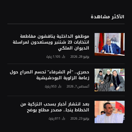
الأكثر مشاهدة
موظفو الداخلية يناقشون مقاطعة
انتخابات 23 شتنبر ويستعدون لمراسلة
الديوان الملكي
يوليو 28, 2026
1٬105
زيارة
حصري.. “أم الشرفاء” تحسم الصراع حول
زعامة الزاوية البودشيشية
أغسطس 7, 2026
953
زيارة
بعد انتشار أخبار بسحب التزكية من
الخطاط ينجا.. مصدر مطلع يوضح
يوليو 23, 2026
811
زيارة