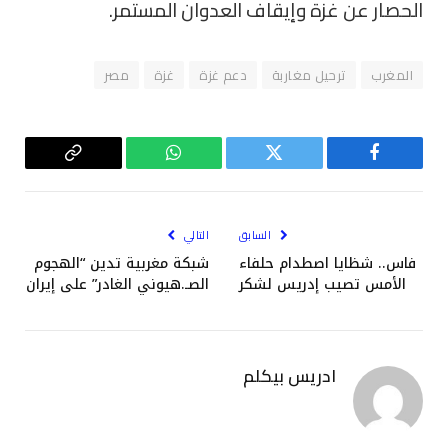
الحصار عن غزة وإيقاف العدوان المستمر.
المغرب
ترحيل مغاربة
دعم غزة
غزة
مصر
فيسبوك
تويتر
واتساب
Copy
Link
السابق
التالي
فاس.. شظايا اصطدام حلفاء
شبكة مغربية تدين “الهجوم
الأمس تصيب إدريس لشكر
الصـ.هيوني الغادر” على إيران
ادريس بيكلم