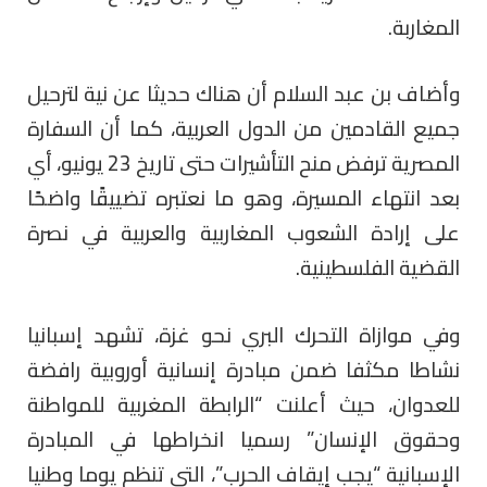
المغاربة.
وأضاف بن عبد السلام أن هناك حديثا عن نية لترحيل
جميع القادمين من الدول العربية، كما أن السفارة
المصرية ترفض منح التأشيرات حتى تاريخ 23 يونيو، أي
بعد انتهاء المسيرة، وهو ما نعتبره تضييقًا واضحًا
على إرادة الشعوب المغاربية والعربية في نصرة
القضية الفلسطينية.
وفي موازاة التحرك البري نحو غزة، تشهد إسبانيا
نشاطا مكثفا ضمن مبادرة إنسانية أوروبية رافضة
للعدوان، حيث أعلنت “الرابطة المغربية للمواطنة
وحقوق الإنسان” رسميا انخراطها في المبادرة
الإسبانية “يجب إيقاف الحرب”، التي تنظم يوما وطنيا