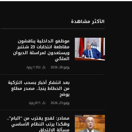
الأكثر مشاهدة
موظفو الداخلية يناقشون
مقاطعة انتخابات 23 شتنبر
ويستعدون لمراسلة الديوان
الملكي
يوليو 28, 2026
1٬102
زيارة
بعد انتشار أخبار بسحب التزكية
من الخطاط ينجا.. مصدر مطلع
يوضح
يوليو 23, 2026
811
زيارة
مصادر: لقجع يقترب من “البام”..
وهكذا يرتب النظام الأساسي
مسألة الالتحاق