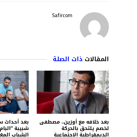
Safircom
المقالات
ذات الصلة
بعد خلافه مع أوزين.. مصطفى
بعد أحداث سب
لخصم يلتحق بالحركة
شبيبة “البام
الديمقراطية الاجتماعية
الشباب المغ