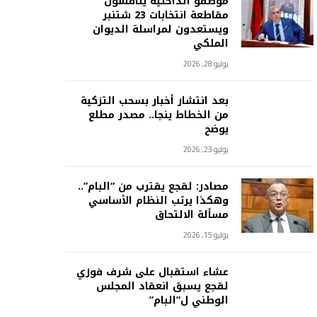
موظفو الداخلية يناقشون
مقاطعة انتخابات 23 شتنبر
ويستعدون لمراسلة الديوان
الملكي
يوليو 28, 2026
بعد انتشار أخبار بسحب التزكية
من الخطاط ينجا.. مصدر مطلع
يوضح
يوليو 23, 2026
مصادر: لقجع يقترب من “البام”..
وهكذا يرتب النظام الأساسي
مسألة الالتحاق
يوليو 15, 2026
عشاء استقبال على شرف فوزي
لقجع يسبق انعقاد المجلس
الوطني ل”البام”