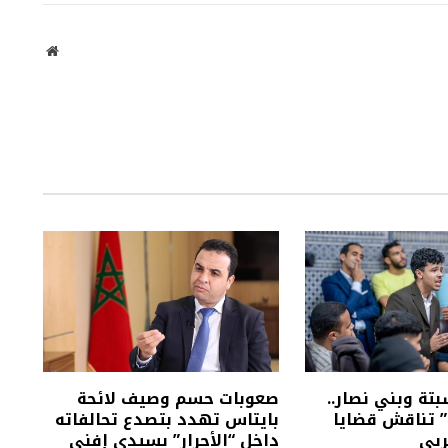
موقع
الويب
تة وبني نصار..
صعوبات حسم وصيف لائحة
” تناقش قضايا
بايتاس تهدد بتصدع تحالفاته
ربي
داخل “الأحرار” بسيدي إفني