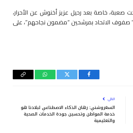
حت صعبة، خاصة بعد رحيل عزيز أخنوش عن الأحرار،
ر” صفوف الاتحاد بمرشحين “مضمون نجاحهم”، على
فيسبوك
تويتر
واتساب
Copy
Link
التالي
السغروشني: رهان الذكاء الاصطناعي لبلادنا هو
خدمة المواطن وتحسين جودة الخدمات الصحية
والتعليمية