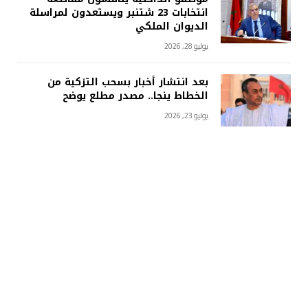
انتخابات 23 شتنبر ويستعدون لمراسلة
الديوان الملكي
يوليو 28, 2026
بعد انتشار أخبار بسحب التزكية من
الخطاط ينجا.. مصدر مطلع يوضح
يوليو 23, 2026
مصادر: لقجع يقترب من “البام”.. وهكذا
يرتب النظام الأساسي مسألة الالتحاق
يوليو 15, 2026
أخبار خاصة