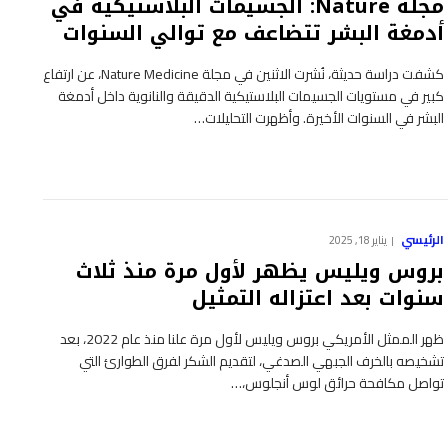
مجلة Nature: الجسيمات البلاستيكية في
أدمغة البشر تتضاعف مع توالي السنوات
كشفت دراسة حديثة، نُشرت الاثنين في مجلة Nature Medicine، عن ارتفاع
كبير في مستويات الجسيمات البلاستيكية الدقيقة والنانوية داخل أدمغة
البشر في السنوات الأخيرة. وأظهرت التحليلات…
الرئيسي
يناير 18, 2025
بروس ويليس يظهر لأول مرة منذ ثلاث
سنوات بعد اعتزاله التمثيل
ظهر الممثل الأمريكي بروس ويليس لأول مرة علنا منذ عام 2022، بعد
تشخيصه بالخرف الجبهي الصدغي، لتقديم الشكر لفرق الطوارئ التي
تواصل مكافحة حرائق لوس أنجلوس،…