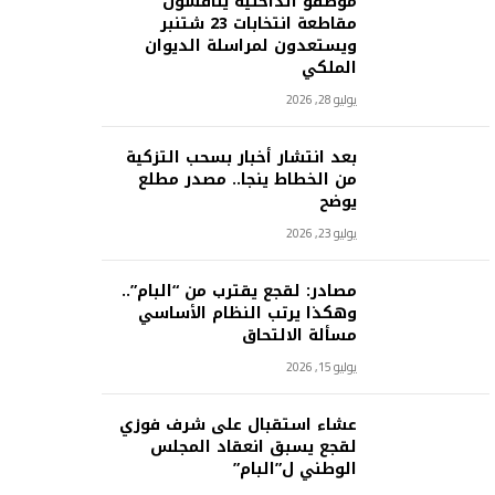
موظفو الداخلية يناقشون
مقاطعة انتخابات 23 شتنبر
ويستعدون لمراسلة الديوان
الملكي
يوليو 28, 2026
بعد انتشار أخبار بسحب التزكية
من الخطاط ينجا.. مصدر مطلع
يوضح
يوليو 23, 2026
مصادر: لقجع يقترب من “البام”..
وهكذا يرتب النظام الأساسي
مسألة الالتحاق
يوليو 15, 2026
عشاء استقبال على شرف فوزي
لقجع يسبق انعقاد المجلس
الوطني ل”البام”