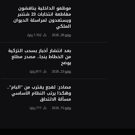
موظفو الداخلية يناقشون
مقاطعة انتخابات 23 شتنبر
ويستعدون لمراسلة الديوان
الملكي
يوليو 28, 2026
1٬102
زيارة
بعد انتشار أخبار بسحب التزكية
من الخطاط ينجا.. مصدر مطلع
يوضح
يوليو 23, 2026
811
زيارة
مصادر: لقجع يقترب من “البام”..
وهكذا يرتب النظام الأساسي
مسألة الالتحاق
يوليو 15, 2026
777
زيارة