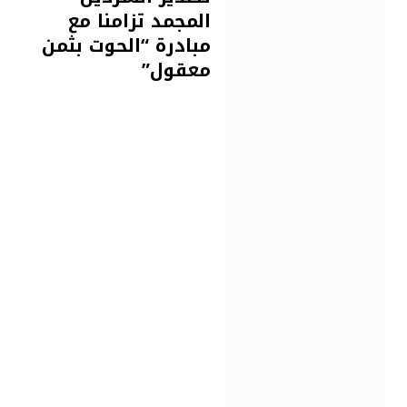
المجمد تزامنا مع
مبادرة “الحوت بثمن
معقول”