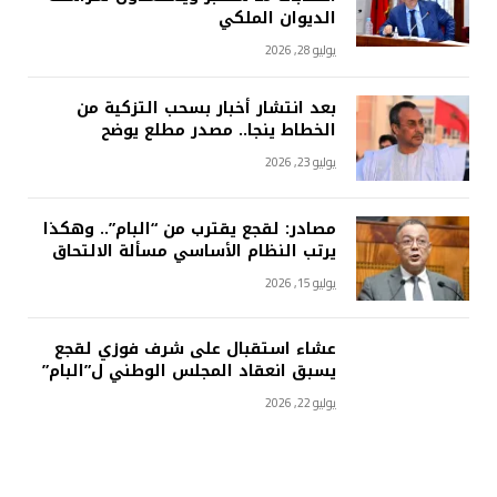
الديوان الملكي
يوليو 28, 2026
بعد انتشار أخبار بسحب التزكية من
الخطاط ينجا.. مصدر مطلع يوضح
يوليو 23, 2026
مصادر: لقجع يقترب من “البام”.. وهكذا
يرتب النظام الأساسي مسألة الالتحاق
يوليو 15, 2026
عشاء استقبال على شرف فوزي لقجع
يسبق انعقاد المجلس الوطني ل”البام”
يوليو 22, 2026