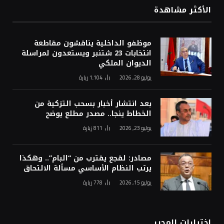
الأكثر مشاهدة
موظفو الداخلية يناقشون مقاطعة
انتخابات 23 شتنبر ويستعدون لمراسلة
الديوان الملكي
يوليو 28, 2026
1٬104
زيارة
بعد انتشار أخبار بسحب التزكية من
الخطاط ينجا.. مصدر مطلع يوضح
يوليو 23, 2026
811
زيارة
مصادر: لقجع يقترب من “البام”.. وهكذا
يرتب النظام الأساسي مسألة الالتحاق
يوليو 15, 2026
778
زيارة
اختيارات المحرر