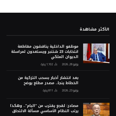
الأكثر مشاهدة
موظفو الداخلية يناقشون مقاطعة
انتخابات 23 شتنبر ويستعدون لمراسلة
الديوان الملكي
يوليو 28, 2026
1٬102
زيارة
بعد انتشار أخبار بسحب التزكية من
الخطاط ينجا.. مصدر مطلع يوضح
يوليو 23, 2026
811
زيارة
مصادر: لقجع يقترب من “البام”.. وهكذا
يرتب النظام الأساسي مسألة الالتحاق