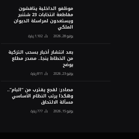
موظفو الداخلية يناقشون
مقاطعة انتخابات 23 شتنبر
ويستعدون لمراسلة الديوان
الملكي
يوليو 28, 2026
1٬102
زيارة
بعد انتشار أخبار بسحب التزكية
من الخطاط ينجا.. مصدر مطلع
يوضح
يوليو 23, 2026
811
زيارة
مصادر: لقجع يقترب من “البام”..
وهكذا يرتب النظام الأساسي
مسألة الالتحاق
يوليو 15, 2026
777
زيارة