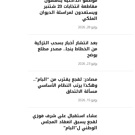
موظفو الداخلية يناقشون
مقاطعة انتخابات 23 شتنبر
ويستعدون لمراسلة الديوان
الملكي
يوليو 28, 2026
بعد انتشار أخبار بسحب التزكية
من الخطاط ينجا.. مصدر مطلع
يوضح
يوليو 23, 2026
مصادر: لقجع يقترب من “البام”..
وهكذا يرتب النظام الأساسي
مسألة الالتحاق
يوليو 15, 2026
عشاء استقبال على شرف فوزي
لقجع يسبق انعقاد المجلس
الوطني ل”البام”