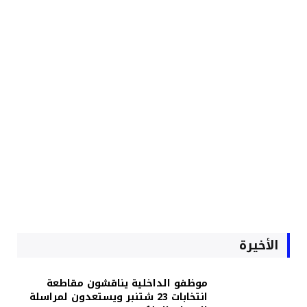
الأخيرة
موظفو الداخلية يناقشون مقاطعة
انتخابات 23 شتنبر ويستعدون لمراسلة