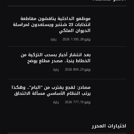
موظفو الداخلية يناقشون مقاطعة
انتخابات 23 شتنبر ويستعدون لمراسلة
الديوان الملكي
يوليو 28, 2026
1٬100
زيارة
بعد انتشار أخبار بسحب التزكية من
الخطاط ينجا.. مصدر مطلع يوضح
يوليو 23, 2026
809
زيارة
مصادر: لقجع يقترب من “البام”.. وهكذا
يرتب النظام الأساسي مسألة الالتحاق
يوليو 15, 2026
777
زيارة
اختيارات المحرر