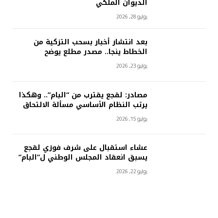
الديوان الملكي
يوليو 28, 2026
بعد انتشار أخبار بسحب التزكية من
الخطاط ينجا.. مصدر مطلع يوضح
يوليو 23, 2026
مصادر: لقجع يقترب من “البام”.. وهكذا
يرتب النظام الأساسي مسألة الالتحاق
يوليو 15, 2026
عشاء استقبال على شرف فوزي لقجع
يسبق انعقاد المجلس الوطني ل”البام”
يوليو 22, 2026