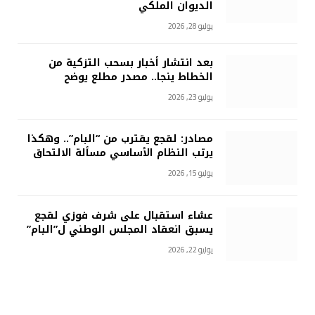
الديوان الملكي
يوليو 28, 2026
بعد انتشار أخبار بسحب التزكية من
الخطاط ينجا.. مصدر مطلع يوضح
يوليو 23, 2026
مصادر: لقجع يقترب من “البام”.. وهكذا
يرتب النظام الأساسي مسألة الالتحاق
يوليو 15, 2026
عشاء استقبال على شرف فوزي لقجع
يسبق انعقاد المجلس الوطني ل”البام”
يوليو 22, 2026