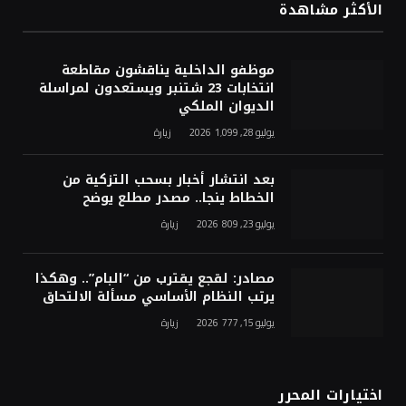
الأكثر مشاهدة
موظفو الداخلية يناقشون مقاطعة
انتخابات 23 شتنبر ويستعدون لمراسلة
الديوان الملكي
يوليو 28, 2026
1٬099
زيارة
بعد انتشار أخبار بسحب التزكية من
الخطاط ينجا.. مصدر مطلع يوضح
يوليو 23, 2026
809
زيارة
مصادر: لقجع يقترب من “البام”.. وهكذا
يرتب النظام الأساسي مسألة الالتحاق
يوليو 15, 2026
777
زيارة
اختيارات المحرر