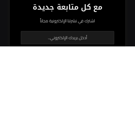
مع كل متابعة جديدة
اشترك في نشرتنا الإلكترونية مجاناً
© 2026 جميع الحقوق محفوظة.
اتصل بنا
اتفاقية الاستخدام
سياستنا التحريرية
فريق العمل
مبادئ النشر
من نحن
هيئة التحرير