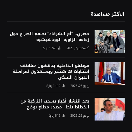
الأكثر مشاهدة
حصري.. “أم الشرفاء” تحسم الصراع حول
زعامة الزاوية البودشيشية
أغسطس 7, 2026
1٬246
زيارة
موظفو الداخلية يناقشون مقاطعة
انتخابات 23 شتنبر ويستعدون لمراسلة
الديوان الملكي
يوليو 28, 2026
1٬110
زيارة
بعد انتشار أخبار بسحب التزكية من
الخطاط ينجا.. مصدر مطلع يوضح
يوليو 23, 2026
812
زيارة