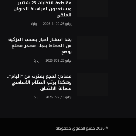
مقاطعة انتخابات 23 شتنبر
ويستعدون لمراسلة الديوان
الملكي
يوليو 28, 2026
1٬100
زيارة
بعد انتشار أخبار بسحب التزكية
من الخطاط ينجا.. مصدر مطلع
يوضح
يوليو 23, 2026
809
زيارة
مصادر: لقجع يقترب من “البام”..
وهكذا يرتب النظام الأساسي
مسألة الالتحاق
يوليو 15, 2026
777
زيارة
© 2026 جميع الحقوق محفوظة.