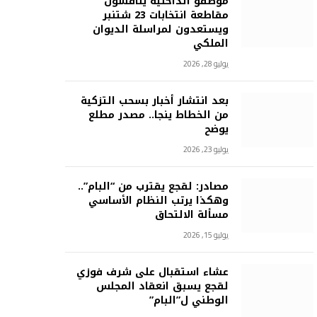
موظفو الداخلية يناقشون
مقاطعة انتخابات 23 شتنبر
ويستعدون لمراسلة الديوان
الملكي
يوليو 28, 2026
بعد انتشار أخبار بسحب التزكية
من الخطاط ينجا.. مصدر مطلع
يوضح
يوليو 23, 2026
مصادر: لقجع يقترب من “البام”..
وهكذا يرتب النظام الأساسي
مسألة الالتحاق
يوليو 15, 2026
عشاء استقبال على شرف فوزي
لقجع يسبق انعقاد المجلس
الوطني ل”البام”