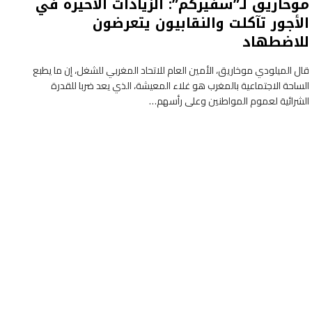
موخاريق لـ”سفيركم”: الزيادات الأخيرة في
الأجور تآكلت والنقابيون يتعرضون
للاضطهاد
قال الميلودي موخاريق، الأمين العام للاتحاد المغربي للشغل، إن ما يطبع
الساحة الاجتماعية بالمغرب هو غلاء المعيشة، الذي يعد ضربا للقدرة
الشرائية لعموم المواطنين وعلى رأسهم…