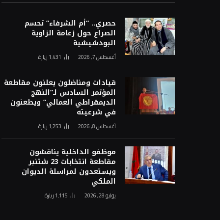
حصري.. “أم الشرفاء” تحسم
الصراع حول زعامة الزاوية
البودشيشية
أغسطس 7, 2026
1٬431
زيارة
قيادات ومناضلون يعلنون مقاطعة
المؤتمر السادس لـ”النهج
الديمقراطي العمالي” ويطعنون
في شرعيته
أغسطس 8, 2026
1٬253
زيارة
موظفو الداخلية يناقشون
مقاطعة انتخابات 23 شتنبر
ويستعدون لمراسلة الديوان
الملكي
يوليو 28, 2026
1٬115
زيارة