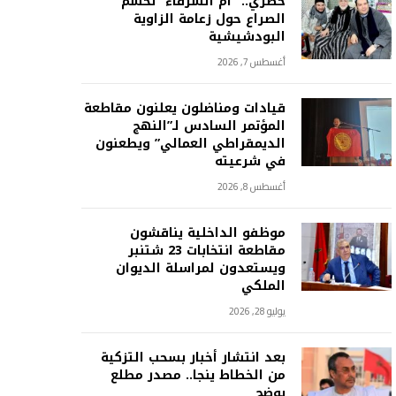
حصري.. “أم الشرفاء” تحسم
الصراع حول زعامة الزاوية
البودشيشية
أغسطس 7, 2026
قيادات ومناضلون يعلنون مقاطعة
المؤتمر السادس لـ”النهج
الديمقراطي العمالي” ويطعنون
في شرعيته
أغسطس 8, 2026
موظفو الداخلية يناقشون
مقاطعة انتخابات 23 شتنبر
ويستعدون لمراسلة الديوان
الملكي
يوليو 28, 2026
بعد انتشار أخبار بسحب التزكية
من الخطاط ينجا.. مصدر مطلع
يوضح