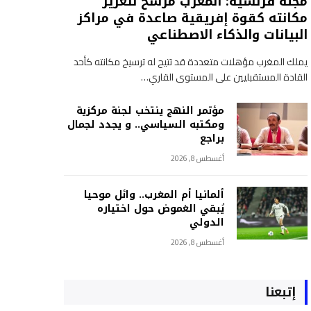
مجلة فرنسية: المغرب مرشح لتعزيز
مكانته كقوة إفريقية صاعدة في مراكز
البيانات والذكاء الاصطناعي
يملك المغرب مؤهلات متعددة قد تتيح له ترسيخ مكانته كأحد
القادة المستقبليين على المستوى القاري…
مؤتمر النهج ينتخب لجنة مركزية
ومكتبه السياسي.. و يجدد لجمال
براجع
أغسطس 8, 2026
ألمانيا أم المغرب.. وائل موحيا
يُبقي الغموض حول اختياره
الدولي
أغسطس 8, 2026
إتبعنا