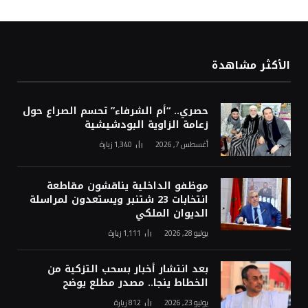
الأكثر مشاهدة
حصري.. “أم الشرفاء” تحسم الصراع حول
زعامة الزاوية البودشيشية
أغسطس 7, 2026
1٬340
زيارة
موظفو الداخلية يناقشون مقاطعة
انتخابات 23 شتنبر ويستعدون لمراسلة
الديوان الملكي
يوليو 28, 2026
1٬111
زيارة
بعد انتشار أخبار بسحب التزكية من
الخطاط ينجا.. مصدر مطلع يوضح
يوليو 23, 2026
812
زيارة