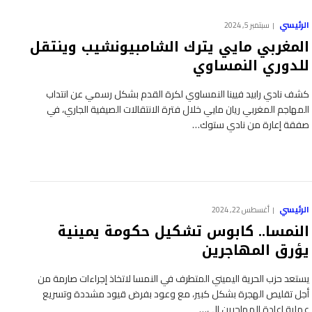
الرئيسي
سبتمبر 5, 2024
المغربي مايي يترك الشامبيونشيب وينتقل
للدوري النمساوي
كشف نادي رابيد فيينا النمساوي لكرة القدم بشكل رسمي عن انتداب
المهاجم المغربي ريان مايي خلال فترة الانتقالات الصيفية الجاري، في
صفقة إعارة من نادي ستوك…
الرئيسي
أغسطس 22, 2024
النمسا.. كابوس تشكيل حكومة يمينية
يؤرق المهاجرين
يستعد حزب الحرية اليميني المتطرف في النمسا لاتخاذ إجراءات صارمة من
أجل تقليص الهجرة بشكل كبير، مع وعود بفرض قيود مشددة وتسريع
عملية إعادة المهاجرين إلى…