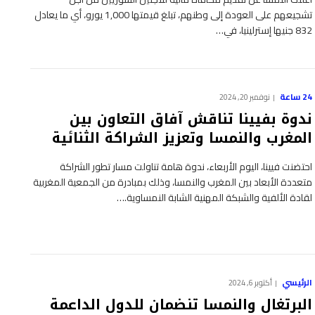
تشجيعهم على العودة إلى وطنهم، تبلغ قيمتها 1,000 يورو، أي ما يعادل
832 جنيها إسترلينيا، في…
24 ساعة
نوفمبر 20, 2024
ندوة بفيينا تناقش آفاق التعاون بين
المغرب والنمسا وتعزيز الشراكة الثنائية
احتضنت فيينا، اليوم الأربعاء، ندوة هامة تناولت مسار تطور الشراكة
متعددة الأبعاد بين المغرب والنمسا، وذلك بمبادرة من الجمعية المغربية
لقادة الألفية والشبكة المهنية الشابة النمساوية.…
الرئيسي
أكتوبر 6, 2024
البرتغال والنمسا تنضمان للدول الداعمة