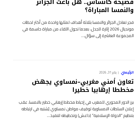
فضيحة كانساس.. هل باعت الجزائر
والنمسا المباراة؟
فجر تعادل الجزائر والنمسا بثلاثة أهداف لمثلها واحدة من أكثر لحظات
مونديال 2026 إثارة للجدل، بعدما تحول اللقاء من مباراة حاسمة في
المجموعة العاشرة إلى سؤال…
الرئيسي
يناير 31, 2026
تعاون أمني مغربي–نمساوي يجهض
مخططا إرهابيا خطيرا
برز الدور المحوري للمغرب في إحباط مخطط إرهابي خطير بالنمسا، عقب
إعلان السلطات النمساوية توقيف مواطن نمساوي يُشتبه في ارتباطه
بتنظيم “الدولة الإسلامية” (داعش) وتخطيطه لتنفيذ…