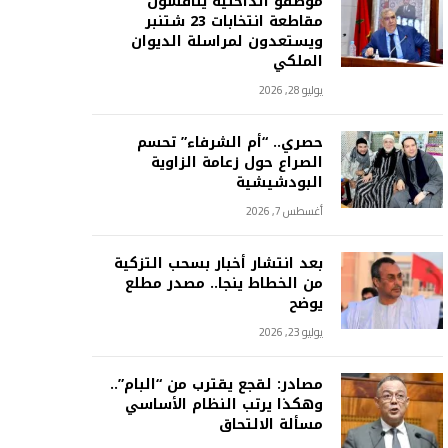
موظفو الداخلية يناقشون
مقاطعة انتخابات 23 شتنبر
ويستعدون لمراسلة الديوان
الملكي
يوليو 28, 2026
حصري.. “أم الشرفاء” تحسم
الصراع حول زعامة الزاوية
البودشيشية
أغسطس 7, 2026
بعد انتشار أخبار بسحب التزكية
من الخطاط ينجا.. مصدر مطلع
يوضح
يوليو 23, 2026
مصادر: لقجع يقترب من “البام”..
وهكذا يرتب النظام الأساسي
مسألة الالتحاق