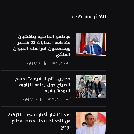
الأكثر مشاهدة
موظفو الداخلية يناقشون
مقاطعة انتخابات 23 شتنبر
ويستعدون لمراسلة الديوان
الملكي
يوليو 28, 2026
1٬106
زيارة
حصري.. “أم الشرفاء” تحسم
الصراع حول زعامة الزاوية
البودشيشية
أغسطس 7, 2026
1٬067
زيارة
بعد انتشار أخبار بسحب التزكية
من الخطاط ينجا.. مصدر مطلع
يوضح