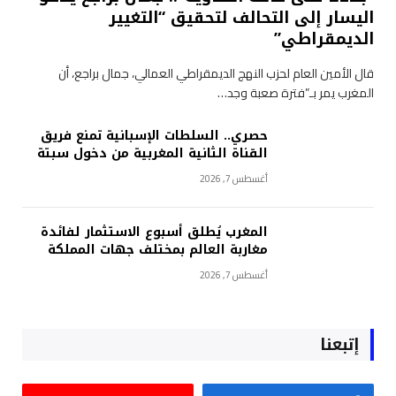
اليسار إلى التحالف لتحقيق “التغيير
الديمقراطي”
قال الأمين العام لحزب النهج الديمقراطي العمالي، جمال براجع، أن
المغرب يمر بـ”فترة صعبة وجد…
حصري.. السلطات الإسبانية تمنع فريق
القناة الثانية المغربية من دخول سبتة
أغسطس 7, 2026
المغرب يُطلق أسبوع الاستثمار لفائدة
مغاربة العالم بمختلف جهات المملكة
أغسطس 7, 2026
إتبعنا