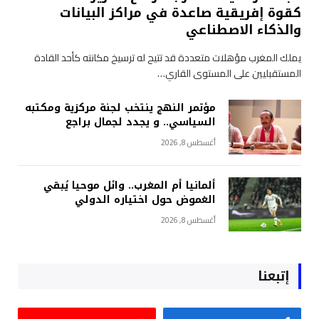
كقوة إفريقية صاعدة في مراكز البيانات
والذكاء الاصطناعي
يملك المغرب مؤهلات متعددة قد تتيح له ترسيخ مكانته كأحد القادة
المستقبليين على المستوى القاري…
مؤتمر النهج ينتخب لجنة مركزية ومكتبه
السياسي.. و يجدد لجمال براجع
أغسطس 8, 2026
ألمانيا أم المغرب.. وائل موحيا يُبقي
الغموض حول اختياره الدولي
أغسطس 8, 2026
إتبعنا