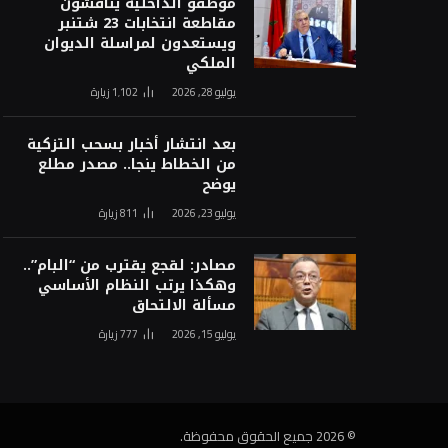
موظفو الداخلية يناقشون
مقاطعة انتخابات 23 شتنبر
ويستعدون لمراسلة الديوان
الملكي
يوليو 28, 2026
1٬102
زيارة
بعد انتشار أخبار بسحب التزكية
من الخطاط ينجا.. مصدر مطلع
يوضح
يوليو 23, 2026
811
زيارة
مصادر: لقجع يقترب من “البام”..
وهكذا يرتب النظام الأساسي
مسألة الالتحاق
يوليو 15, 2026
777
زيارة
© 2026 جميع الحقوق محفوظة.