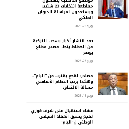
موظفو الداخلية يناقشون
مقاطعة انتخابات 23 شتنبر
ويستعدون لمراسلة الديوان
الملكي
يوليو 28, 2026
بعد انتشار أخبار بسحب التزكية
من الخطاط ينجا.. مصدر مطلع
يوضح
يوليو 23, 2026
مصادر: لقجع يقترب من “البام”..
وهكذا يرتب النظام الأساسي
مسألة الالتحاق
يوليو 15, 2026
عشاء استقبال على شرف فوزي
لقجع يسبق انعقاد المجلس
الوطني ل”البام”