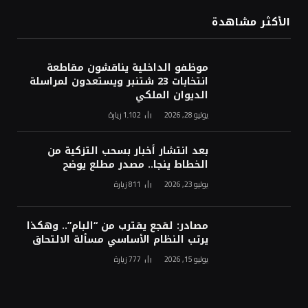
الأكثر مشاهدة
موظفو الداخلية يناقشون مقاطعة
انتخابات 23 شتنبر ويستعدون لمراسلة
الديوان الملكي
يوليو 28, 2026
1٬102
زيارة
بعد انتشار أخبار بسحب التزكية من
الخطاط ينجا.. مصدر مطلع يوضح
يوليو 23, 2026
811
زيارة
مصادر: لقجع يقترب من “البام”.. وهكذا
يرتب النظام الأساسي مسألة الالتحاق
يوليو 15, 2026
777
زيارة