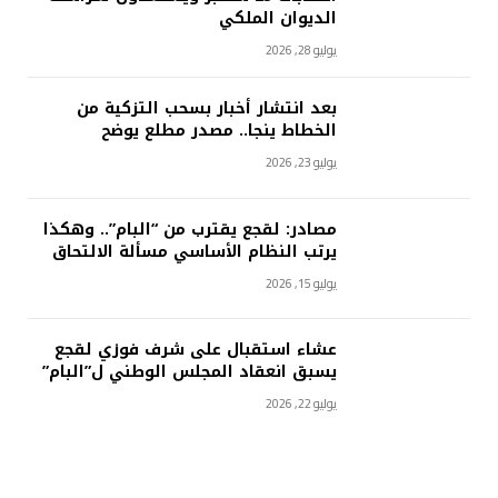
الديوان الملكي
يوليو 28, 2026
بعد انتشار أخبار بسحب التزكية من
الخطاط ينجا.. مصدر مطلع يوضح
يوليو 23, 2026
مصادر: لقجع يقترب من “البام”.. وهكذا
يرتب النظام الأساسي مسألة الالتحاق
يوليو 15, 2026
عشاء استقبال على شرف فوزي لقجع
يسبق انعقاد المجلس الوطني ل”البام”
يوليو 22, 2026