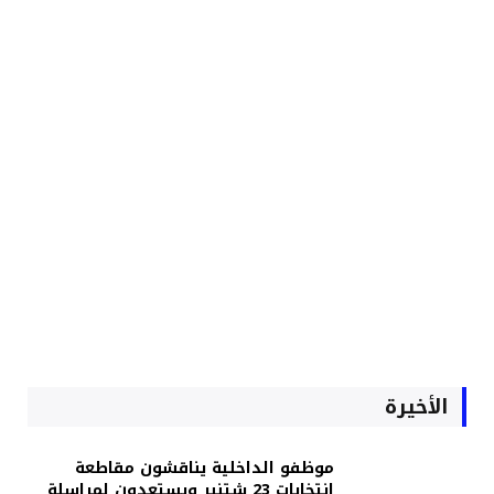
الأخيرة
موظفو الداخلية يناقشون مقاطعة
انتخابات 23 شتنبر ويستعدون لمراسلة