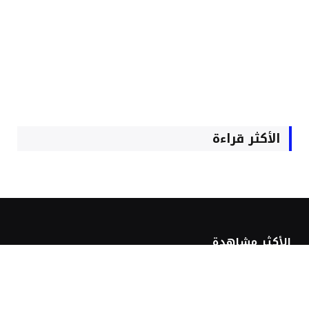
الأكثر قراءة
الأكثر مشاهدة
حصري.. “أم الشرفاء” تحسم الصراع حول
زعامة الزاوية البودشيشية