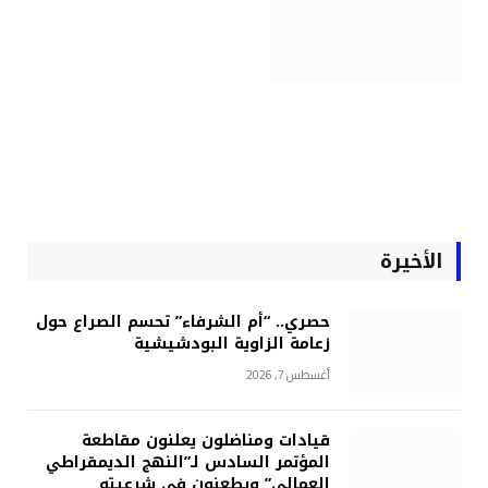
الأخيرة
حصري.. “أم الشرفاء” تحسم الصراع حول
زعامة الزاوية البودشيشية
أغسطس 7, 2026
قيادات ومناضلون يعلنون مقاطعة
المؤتمر السادس لـ”النهج الديمقراطي
العمالي” ويطعنون في شرعيته