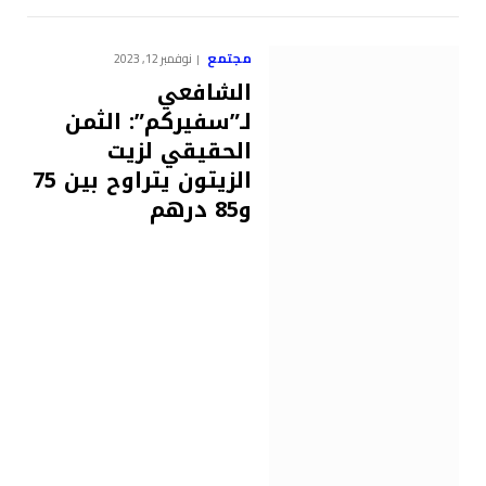
مجتمع
نوفمبر 12, 2023
الشافعي
لـ”سفيركم”: الثمن
الحقيقي لزيت
الزيتون يتراوح بين 75
و85 درهم