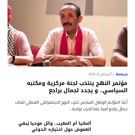
سياسة
أغسطس 8, 2026
مؤتمر النهج ينتخب لجنة مركزية ومكتبه
السياسي.. و يجدد لجمال براجع
أعاد المؤتمر الوطني السادس لحزب النهج الديمقراطي العمالي انتخاب
جمال براجع أمينا عاما للحزب لولاية…
ألمانيا أم المغرب.. وائل موحيا يُبقي
الغموض حول اختياره الدولي