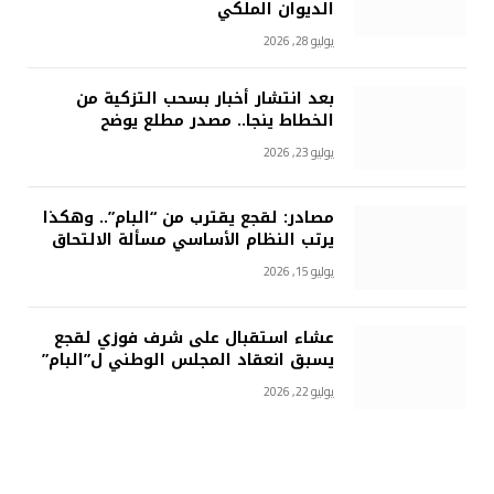
الديوان الملكي
يوليو 28, 2026
بعد انتشار أخبار بسحب التزكية من
الخطاط ينجا.. مصدر مطلع يوضح
يوليو 23, 2026
مصادر: لقجع يقترب من “البام”.. وهكذا
يرتب النظام الأساسي مسألة الالتحاق
يوليو 15, 2026
عشاء استقبال على شرف فوزي لقجع
يسبق انعقاد المجلس الوطني ل”البام”
يوليو 22, 2026