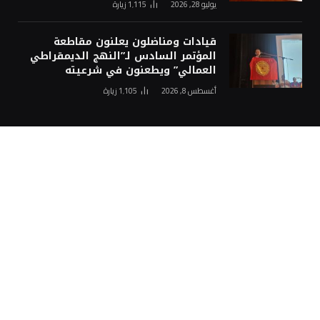
يوليو 28, 2026
1٬115
زيارة
قيادات ومناضلون يعلنون مقاطعة
المؤتمر السادس لـ”النهج الديمقراطي
العمالي” ويطعنون في شرعيته
أغسطس 8, 2026
1٬105
زيارة
اختيارات المحرر
مؤتمر النهج ينتخب لجنة مركزية ومكتبه
السياسي.. و يجدد لجمال براجع
أغسطس 8, 2026
ألمانيا أم المغرب.. وائل موحيا يُبقي
الغموض حول اختياره الدولي
أغسطس 8, 2026