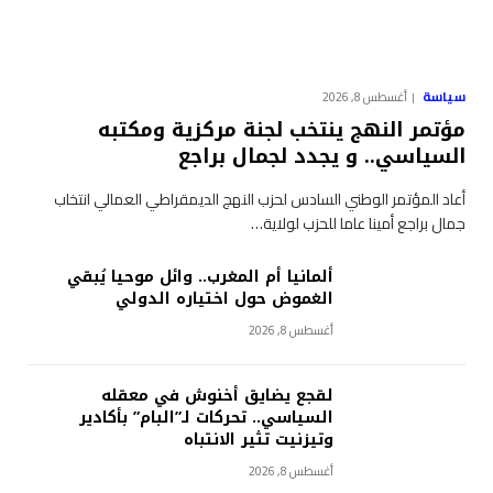
سياسة
أغسطس 8, 2026
مؤتمر النهج ينتخب لجنة مركزية ومكتبه
السياسي.. و يجدد لجمال براجع
أعاد المؤتمر الوطني السادس لحزب النهج الديمقراطي العمالي انتخاب
جمال براجع أمينا عاما للحزب لولاية…
ألمانيا أم المغرب.. وائل موحيا يُبقي
الغموض حول اختياره الدولي
أغسطس 8, 2026
لقجع يضايق أخنوش في معقله
السياسي.. تحركات لـ”البام” بأكادير
وتيزنيت تثير الانتباه
أغسطس 8, 2026