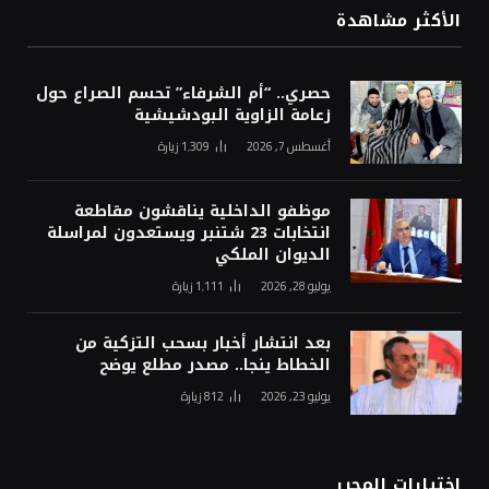
الأكثر مشاهدة
حصري.. “أم الشرفاء” تحسم الصراع حول
زعامة الزاوية البودشيشية
أغسطس 7, 2026
1٬309
زيارة
موظفو الداخلية يناقشون مقاطعة
انتخابات 23 شتنبر ويستعدون لمراسلة
الديوان الملكي
يوليو 28, 2026
1٬111
زيارة
بعد انتشار أخبار بسحب التزكية من
الخطاط ينجا.. مصدر مطلع يوضح
يوليو 23, 2026
812
زيارة
اختيارات المحرر