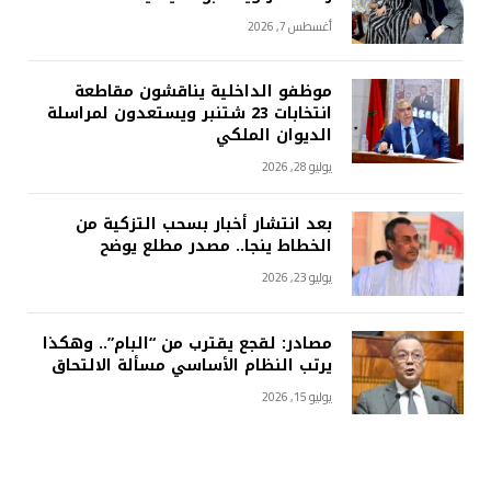
أغسطس 7, 2026
موظفو الداخلية يناقشون مقاطعة
انتخابات 23 شتنبر ويستعدون لمراسلة
الديوان الملكي
يوليو 28, 2026
بعد انتشار أخبار بسحب التزكية من
الخطاط ينجا.. مصدر مطلع يوضح
يوليو 23, 2026
مصادر: لقجع يقترب من “البام”.. وهكذا
يرتب النظام الأساسي مسألة الالتحاق
يوليو 15, 2026