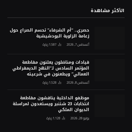
الأكثر مشاهدة
حصري.. “أم الشرفاء” تحسم الصراع حول
زعامة الزاوية البودشيشية
أغسطس 7, 2026
1٬587
زيارة
قيادات ومناضلون يعلنون مقاطعة
المؤتمر السادس لـ”النهج الديمقراطي
العمالي” ويطعنون في شرعيته
أغسطس 8, 2026
1٬528
زيارة
موظفو الداخلية يناقشون مقاطعة
انتخابات 23 شتنبر ويستعدون لمراسلة
الديوان الملكي
يوليو 28, 2026
1٬128
زيارة