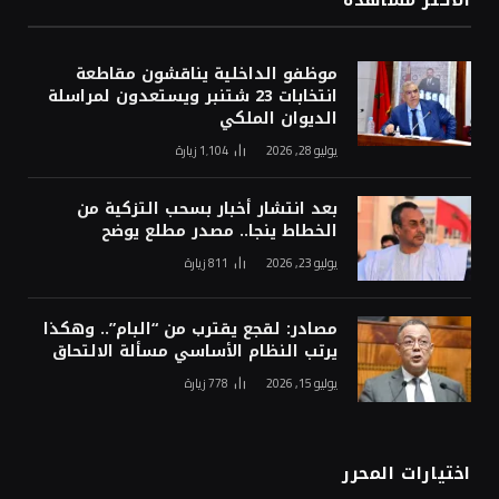
موظفو الداخلية يناقشون مقاطعة
انتخابات 23 شتنبر ويستعدون لمراسلة
الديوان الملكي
يوليو 28, 2026
1٬104
زيارة
بعد انتشار أخبار بسحب التزكية من
الخطاط ينجا.. مصدر مطلع يوضح
يوليو 23, 2026
811
زيارة
مصادر: لقجع يقترب من “البام”.. وهكذا
يرتب النظام الأساسي مسألة الالتحاق
يوليو 15, 2026
778
زيارة
اختيارات المحرر