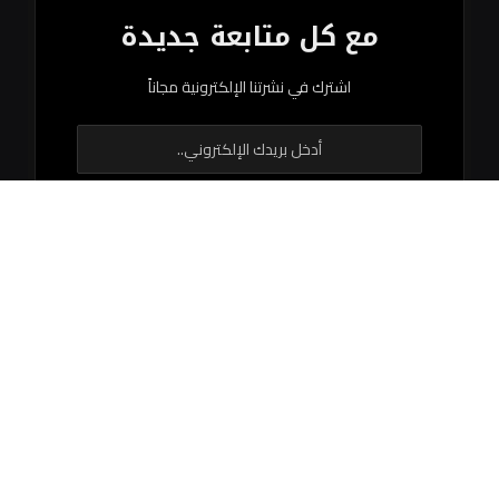
مع كل متابعة جديدة
اشترك في نشرتنا الإلكترونية مجاناً
© 2026 جميع الحقوق محفوظة.
اتصل بنا
اتفاقية الاستخدام
سياستنا التحريرية
فريق العمل
مبادئ النشر
من نحن
هيئة التحرير