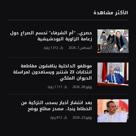
الأكثر مشاهدة
حصري.. “أم الشرفاء” تحسم الصراع حول
زعامة الزاوية البودشيشية
أغسطس 7, 2026
1٬312
زيارة
موظفو الداخلية يناقشون مقاطعة
انتخابات 23 شتنبر ويستعدون لمراسلة
الديوان الملكي
يوليو 28, 2026
1٬111
زيارة
بعد انتشار أخبار بسحب التزكية من
الخطاط ينجا.. مصدر مطلع يوضح
يوليو 23, 2026
812
زيارة