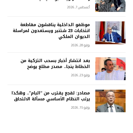
أغسطس 7, 2026
موظفو الداخلية يناقشون مقاطعة
انتخابات 23 شتنبر ويستعدون لمراسلة
الديوان الملكي
يوليو 28, 2026
بعد انتشار أخبار بسحب التزكية من
الخطاط ينجا.. مصدر مطلع يوضح
يوليو 23, 2026
مصادر: لقجع يقترب من “البام”.. وهكذا
يرتب النظام الأساسي مسألة الالتحاق
يوليو 15, 2026