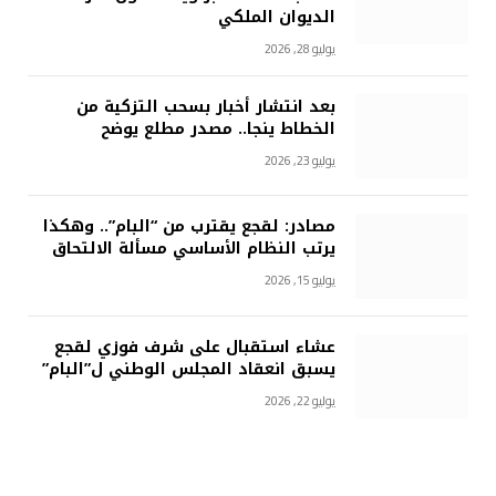
الديوان الملكي
يوليو 28, 2026
بعد انتشار أخبار بسحب التزكية من
الخطاط ينجا.. مصدر مطلع يوضح
يوليو 23, 2026
مصادر: لقجع يقترب من “البام”.. وهكذا
يرتب النظام الأساسي مسألة الالتحاق
يوليو 15, 2026
عشاء استقبال على شرف فوزي لقجع
يسبق انعقاد المجلس الوطني ل”البام”
يوليو 22, 2026