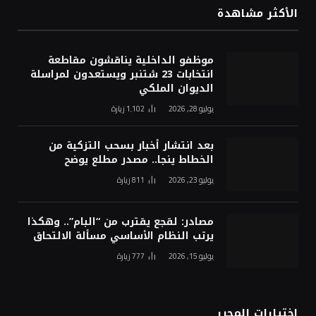
الأكثر مشاهدة
موظفو الداخلية يناقشون مقاطعة
انتخابات 23 شتنبر ويستعدون لمراسلة
الديوان الملكي
يوليو 28, 2026
1٬102
زيارة
بعد انتشار أخبار بسحب التزكية من
الخطاط ينجا.. مصدر مطلع يوضح
يوليو 23, 2026
811
زيارة
مصادر: لقجع يقترب من “البام”.. وهكذا
يرتب النظام الأساسي مسألة الالتحاق
يوليو 15, 2026
777
زيارة
اختيارات المحرر