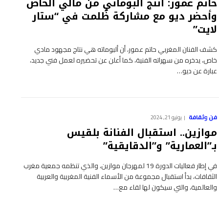
حاتم عمور: أنتج ألبوماتي من مالي الخاص
وأحضر ديو مع مشاركة ظُلمت في “ستار
لايت”
كشف الفنان المغربي حاتم عمور، أن ألبوماته هي نتاج مجهود مادي
خاص، يدخره من سهراته الفنية، كما أعلن عن تحضيره لعمل فني جديد،
عبارة عن ديو…
فن وثقافة
يونيو 21, 2024
موازين.. استقبال الفنانة بلقيس
بـ”العمارية” و”الدقايقية”
في إطار فعاليات الدورة 19 لمهرجان موازين، والذي تنظمه جمعية مغرب
الثقافات، بدأ استقبال مجموعة من الأسماء الفنية المغربية والعربية
والعالمية، والتي سيكون لها لقاء مع…