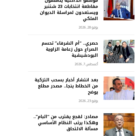
موظفو الداخلية يناقشون
مقاطعة انتخابات 23 شتنبر
ويستعدون لمراسلة الديوان
الملكي
يوليو 28, 2026
حصري.. “أم الشرفاء” تحسم
الصراع حول زعامة الزاوية
البودشيشية
أغسطس 7, 2026
بعد انتشار أخبار بسحب التزكية
من الخطاط ينجا.. مصدر مطلع
يوضح
يوليو 23, 2026
مصادر: لقجع يقترب من “البام”..
وهكذا يرتب النظام الأساسي
مسألة الالتحاق