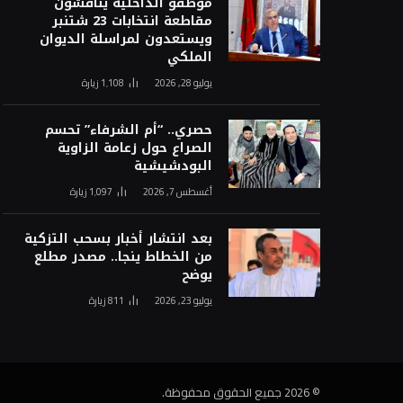
موظفو الداخلية يناقشون
مقاطعة انتخابات 23 شتنبر
ويستعدون لمراسلة الديوان
الملكي
يوليو 28, 2026
1٬108
زيارة
حصري.. “أم الشرفاء” تحسم
الصراع حول زعامة الزاوية
البودشيشية
أغسطس 7, 2026
1٬097
زيارة
بعد انتشار أخبار بسحب التزكية
من الخطاط ينجا.. مصدر مطلع
يوضح
يوليو 23, 2026
811
زيارة
© 2026 جميع الحقوق محفوظة.