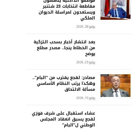
موظفو الداخلية يناقشون
مقاطعة انتخابات 23 شتنبر
ويستعدون لمراسلة الديوان
الملكي
يوليو 28, 2026
بعد انتشار أخبار بسحب التزكية
من الخطاط ينجا.. مصدر مطلع
يوضح
يوليو 23, 2026
مصادر: لقجع يقترب من “البام”..
وهكذا يرتب النظام الأساسي
مسألة الالتحاق
يوليو 15, 2026
عشاء استقبال على شرف فوزي
لقجع يسبق انعقاد المجلس
الوطني ل”البام”