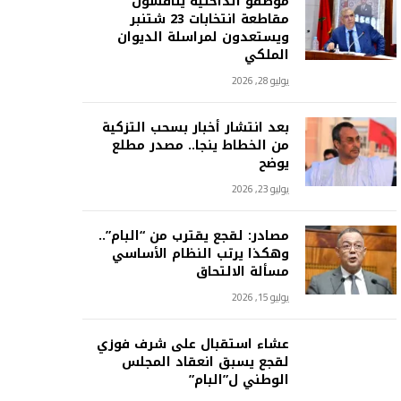
موظفو الداخلية يناقشون
مقاطعة انتخابات 23 شتنبر
ويستعدون لمراسلة الديوان
الملكي
يوليو 28, 2026
بعد انتشار أخبار بسحب التزكية
من الخطاط ينجا.. مصدر مطلع
يوضح
يوليو 23, 2026
مصادر: لقجع يقترب من “البام”..
وهكذا يرتب النظام الأساسي
مسألة الالتحاق
يوليو 15, 2026
عشاء استقبال على شرف فوزي
لقجع يسبق انعقاد المجلس
الوطني ل”البام”