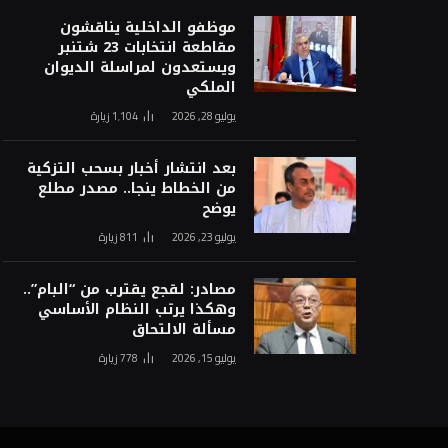
موظفو الداخلية يناقشون
مقاطعة انتخابات 23 شتنبر
ويستعدون لمراسلة الديوان
الملكي
يوليو 28, 2026
1٬104
زيارة
بعد انتشار أخبار بسحب التزكية
من الخطاط ينجا.. مصدر مطلع
يوضح
يوليو 23, 2026
811
زيارة
مصادر: لقجع يقترب من “البام”..
وهكذا يرتب النظام الأساسي
مسألة الالتحاق
يوليو 15, 2026
778
زيارة