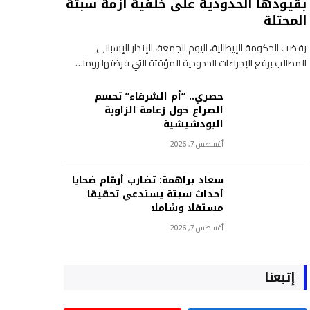
بقيودها الحدودية على خلفية أزمة سبتة
المحتلة
رفضت الحكومة الإيطالية، اليوم الجمعة، الإنذار الإسباني
المطالب برفع الإجراءات الحدودية المؤقتة التي فرضتها روما…
حصري.. “أم الشرفاء” تحسم
الصراع حول زعامة الزاوية
البودشيشية
أغسطس 7, 2026
سعاد براهمة: تضارب أرقام ضحايا
أحداث سبتة يستدعي تحقيقا
مستقلا وشاملا
أغسطس 7, 2026
إتبعنا