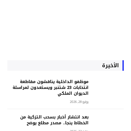
الأخيرة
موظفو الداخلية يناقشون مقاطعة
انتخابات 23 شتنبر ويستعدون لمراسلة
الديوان الملكي
يوليو 28, 2026
بعد انتشار أخبار بسحب التزكية من
الخطاط ينجا.. مصدر مطلع يوضح