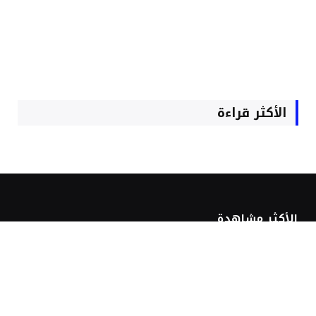
الأكثر قراءة
الأكثر مشاهدة
موظفو الداخلية يناقشون مقاطعة
انتخابات 23 شتنبر ويستعدون لمراسلة
الديوان الملكي
يوليو 28, 2026
1٬100
زيارة