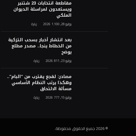
مقاطعة انتخابات 23 شتنبر
ويستعدون لمراسلة الديوان
الملكي
يوليو 28, 2026
1٬100
زيارة
بعد انتشار أخبار بسحب التزكية
من الخطاط ينجا.. مصدر مطلع
يوضح
يوليو 23, 2026
811
زيارة
مصادر: لقجع يقترب من “البام”..
وهكذا يرتب النظام الأساسي
مسألة الالتحاق
يوليو 15, 2026
777
زيارة
© 2026 جميع الحقوق محفوظة.