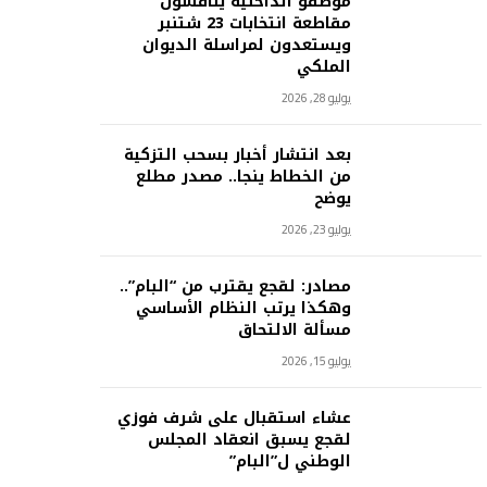
موظفو الداخلية يناقشون
مقاطعة انتخابات 23 شتنبر
ويستعدون لمراسلة الديوان
الملكي
يوليو 28, 2026
بعد انتشار أخبار بسحب التزكية
من الخطاط ينجا.. مصدر مطلع
يوضح
يوليو 23, 2026
مصادر: لقجع يقترب من “البام”..
وهكذا يرتب النظام الأساسي
مسألة الالتحاق
يوليو 15, 2026
عشاء استقبال على شرف فوزي
لقجع يسبق انعقاد المجلس
الوطني ل”البام”