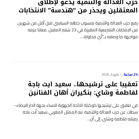
حزب العدالة والتنمية يدعو لإطلاق
المعتقلين ويحذر من “هندسة” الانتخابات
رفع حزب العدالة والتنمية منسوب خطابه السياسي قبل أقل من شهرين
من الانتخابات التشريعية المقررة في 23 شتنبر المقبل. معلنا عزمه
مواجهة ما وصفه بـ”أي محاولة…
24 ساعة
مايو 4, 2026
تعقيبا على ترشيحها.. سعيد ايت باجة
لفاطمة وشاي: بنكيران أهان الفنانين
في تعليق على ترشيحها كوكيلة للائحة الجهوية للنساء بجهة الدار البيضاء-
سطات عن حزب العدالة والتنمية، نبه الممثل المغربي سعيد أيت باجة
زميلته فاطمة وشاي، إلى أن…