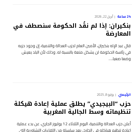
24 ساعة
أبريل 22, 2026
بنكيران: إذا لم نقُد الحكومة سنصطف في
المعارضة
قال عبد الإله بنكيران، الأمين العام لحزب العدالة والتنمية، إن وجود حزبه
في رئاسة الحكومة لن يشكل متعة بالنسبة له. وذلك لأن البلد يعيش
وضعا صعبا.…
الرئيسي
يوليو 8, 2025
حزب “البيجيدي” يطلق عملية إعادة هيكلة
تنظيماته وسط الجالية المغربية
أعلن حزب العدالة والتنمية، اليوم الثلاثاء 12 يوليوز الجاري، عن بدء عملية
إعادة تنظيم هياكله في الخارج، بعد سلسلة من اللقاءات التشاورية التي