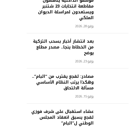
موظفو الداخلية يناقشون
مقاطعة انتخابات 23 شتنبر
ويستعدون لمراسلة الديوان
الملكي
يوليو 28, 2026
بعد انتشار أخبار بسحب التزكية
من الخطاط ينجا.. مصدر مطلع
يوضح
يوليو 23, 2026
مصادر: لقجع يقترب من “البام”..
وهكذا يرتب النظام الأساسي
مسألة الالتحاق
يوليو 15, 2026
عشاء استقبال على شرف فوزي
لقجع يسبق انعقاد المجلس
الوطني ل”البام”