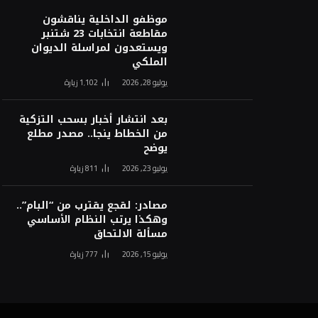
موظفو الداخلية يناقشون
مقاطعة انتخابات 23 شتنبر
ويستعدون لمراسلة الديوان
الملكي
يوليو 28, 2026
1٬102
زيارة
بعد انتشار أخبار بسحب التزكية
من الخطاط ينجا.. مصدر مطلع
يوضح
يوليو 23, 2026
811
زيارة
مصادر: لقجع يقترب من “البام”..
وهكذا يرتب النظام الأساسي
مسألة الالتحاق
يوليو 15, 2026
777
زيارة