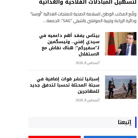
لتسهيل المبادلات الفلاحية والغذائية
وقّع المكتب الوطني للسلامة الصحية للمنتجات الغذائية “أونسا”
ودائرة الزراعة وتربية المواشي بالشيلي “SAG”، الجمعة…
بيتاس يفقد أهم داعميه في
سيدي إفني.. وتيسگمين
لـ”سفيركم”: هناك نقاش مع
الاستقلال
أغسطس 8, 2026
إسبانيا تنشر قوات إضافية في
سبتة المحتلة تحسبا لتدفق جديد
للمهاجرين
أغسطس 8, 2026
إتبعنا