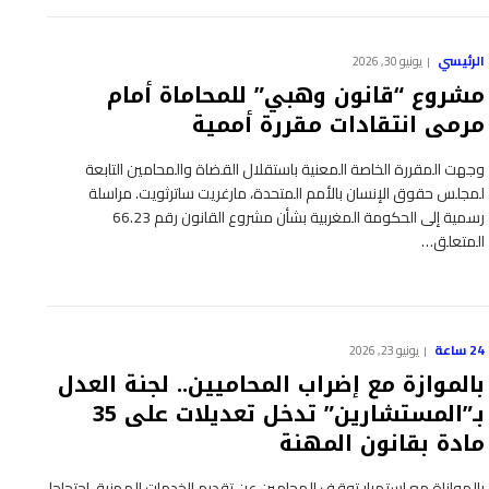
الرئيسي
يونيو 30, 2026
مشروع “قانون وهبي” للمحاماة أمام
مرمى انتقادات مقررة أممية
وجهت المقررة الخاصة المعنية باستقلال القضاة والمحامين التابعة
لمجلس حقوق الإنسان بالأمم المتحدة، مارغريت ساترثويت. مراسلة
رسمية إلى الحكومة المغربية بشأن مشروع القانون رقم 66.23
المتعلق…
24 ساعة
يونيو 23, 2026
بالموازة مع إضراب المحاميين.. لجنة العدل
بـ”المستشارين” تدخل تعديلات على 35
مادة بقانون المهنة
بالموازاة مع استمرار توقف المحامين عن تقديم الخدمات المهنية، احتجاجا