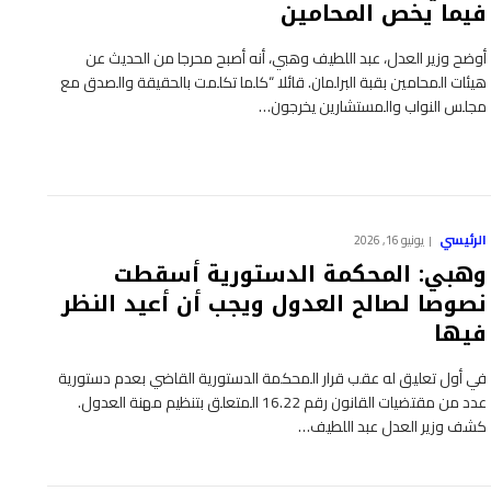
فيما يخص المحامين
أوضح وزير العدل، عبد اللطيف وهبي، أنه أصبح محرجا من الحديث عن
هيئات المحامين بقبة البرلمان. قائلا “كلما تكلمت بالحقيقة والصدق مع
مجلس النواب والمستشارين يخرجون…
الرئيسي
يونيو 16, 2026
وهبي: المحكمة الدستورية أسقطت
نصوصا لصالح العدول ويجب أن أعيد النظر
فيها
في أول تعليق له عقب قرار المحكمة الدستورية القاضي بعدم دستورية
عدد من مقتضيات القانون رقم 16.22 المتعلق بتنظيم مهنة العدول.
كشف وزير العدل عبد اللطيف…