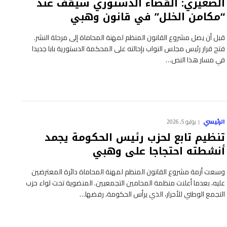
الصغيري: القضاء الدستوري سيقف عند
“مكامن الخلل” في قانون وهبي
قبل أن يصل مشروع القانون المنظم لمهنة المحاماة إلى مرحلة النشر.
فتح قرار رئيس مجلس النواب بإحالته على المحكمة الدستورية بابا جديدا
في مسار هذا النص…
الرئيسي
يوليو 5, 2026
تنظيم تابع لحزب رئيس الحكومة يجمد
أنشطته احتجاجا على وهبي
وسعت أزمة مشروع القانون المنظم لمهنة المحاماة دائرة المعترضين
عليه، بعدما أعلنت منظمة المحامين التجمعيين. المنضوية تحت لواء حزب
التجمع الوطني للأحرار، الذي يرأس الحكومة، رفضها…