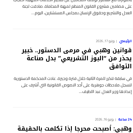
على مضامين مشروع القانون المنظم لمهنة المحاماة. صادقت لجنة
العدل والتشريع وحقوق الإنسان بمجلس المستشارين، اليوم…
الرئيسي
يونيو 17, 2026
قوانين وهبي في مرمى الدستور.. خبير
يحذر من “البوز التشريعي” بدل صناعة
التوافق
في سابقة تتكرر للمرة الثانية خلال فترة وجيزة. عادت المحكمة الدستورية
لتسجل ملاحظات جوهرية على أحد النصوص القانونية التي أشرف على
إعدادها وزير العدل عبد اللطيف…
24 ساعة
يونيو 16, 2026
وهبي: أصبحت محرجا إذا تكلمت بالحقيقة