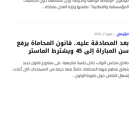
موضوع “الوساطة الوطنية والدولية: رؤى متقاطعة حول الديناميات
المؤسساتية والقطاعية”، نظمتها وزارة العدل بشراكة…
الرئيسي
مايو 21, 2026
بعد المصادقة عليه.. قانون المحاماة يرفع
سن المباراة إلى 45 ويشترط الماستر
صادق مجلس النواب، خلال جلسة تشريعية، على مشروع قانون جديد
يتعلق بتنظيم مهنة المحاماة. حاملاً معه حزمة من المستجدات التي أعادت
إشعال النقاش حول شروط الولوج…