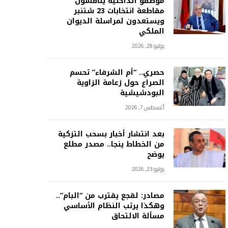
موظفو الداخلية يناقشون
مقاطعة انتخابات 23 شتنبر
ويستعدون لمراسلة الديوان
الملكي
يوليو 28, 2026
حصري.. “أم الشرفاء” تحسم
الصراع حول زعامة الزاوية
البودشيشية
أغسطس 7, 2026
بعد انتشار أخبار بسحب التزكية
من الخطاط ينجا.. مصدر مطلع
يوضح
يوليو 23, 2026
مصادر: لقجع يقترب من “البام”..
وهكذا يرتب النظام الأساسي
مسألة الالتحاق