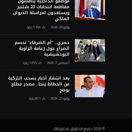
موظفو الداخلية يناقشون
مقاطعة انتخابات 23 شتنبر
ويستعدون لمراسلة الديوان
الملكي
يوليو 28, 2026
1٬106
زيارة
حصري.. “أم الشرفاء” تحسم
الصراع حول زعامة الزاوية
البودشيشية
أغسطس 7, 2026
1٬055
زيارة
بعد انتشار أخبار بسحب التزكية
من الخطاط ينجا.. مصدر مطلع
يوضح
يوليو 23, 2026
811
زيارة
© 2026 جميع الحقوق محفوظة.