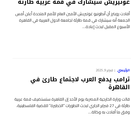
غوتيريش سيشارك في قمة عربية طارئة
أفادت رويترز أن أنطونيو غوتيريش الأمين العام للأمم المتحدة أعلن أمس
الجمعة أنه سيشارك في قمة طارئة لجامعة الدول العربية في القاهرة
الأسبوع المقبل لبحث إعادة…
الرئيسي
فبراير 9, 2025
ترامب يدفع العرب لاجتماع طارئ في
القاهرة
قالت وزارة الخارجية المصرية يوم الأحد إن القاهرة ستستضيف قمة عربية
طارئة في 27 فبراير الجاري لبحث التطورات “الخطيرة” للقضية الفلسطينية،
وفق ما أفادت به وكالة…