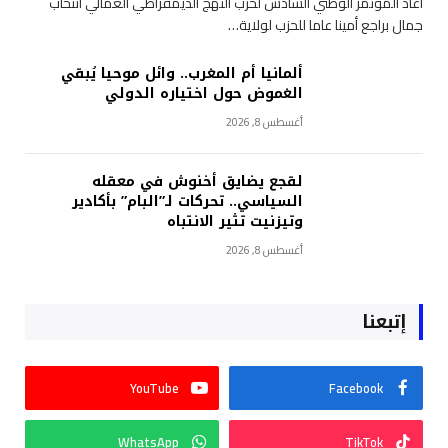
أعاد المؤتمر الوطني السادس لحزب النهج الديمقراطي العمالي انتخاب
جمال براجع أمينا عاما للحزب لولاية…
ألمانيا أم المغرب.. وائل موحيا يُبقي
الغموض حول اختياره الدولي
أغسطس 8, 2026
لقجع يضايق أخنوش في معقله
السياسي.. تحركات لـ”البام” بأكادير
وتيزنيت تثير الانتباه
أغسطس 8, 2026
إتبعنا
YouTube
Facebook
WhatsApp
TikTok