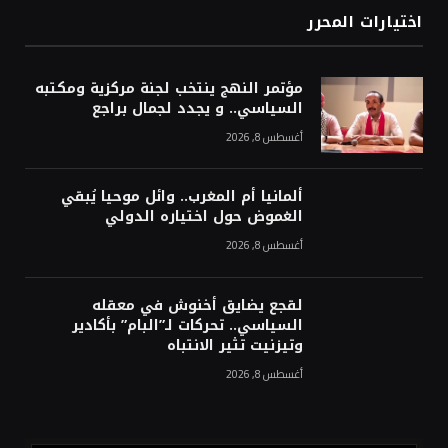
اختيارات المحرر
مؤتمر النهج ينتخب لجنة مركزية ومكتبه
السياسي.. و يجدد لجمال براجع
أغسطس 8, 2026
ألمانيا أم المغرب.. وائل موحيا يُبقي
الغموض حول اختياره الدولي
أغسطس 8, 2026
لقجع يضايق أخنوش في معقله
السياسي.. تحركات لـ”البام” بأكادير
وتيزنيت تثير الانتباه
أغسطس 8, 2026