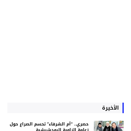
الأخيرة
حصري.. “أم الشرفاء” تحسم الصراع حول
زعامة الزاوية البودشيشية