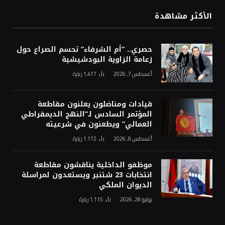
الأكثر مشاهدة
حصري.. “أم الشرفاء” تحسم الصراع حول
زعامة الزاوية البودشيشية
أغسطس 7, 2026
1٬417
زيارة
قيادات ومناضلون يعلنون مقاطعة
المؤتمر السادس لـ”النهج الديمقراطي
العمالي” ويطعنون في شرعيته
أغسطس 8, 2026
1٬172
زيارة
موظفو الداخلية يناقشون مقاطعة
انتخابات 23 شتنبر ويستعدون لمراسلة
الديوان الملكي
يوليو 28, 2026
1٬115
زيارة