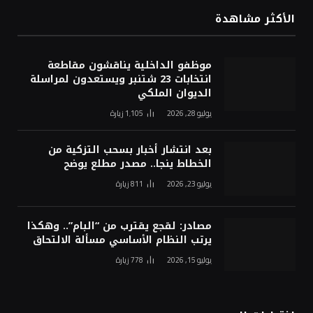
الأكثر مشاهدة
موظفو الداخلية يناقشون مقاطعة
انتخابات 23 شتنبر ويستعدون لمراسلة
الديوان الملكي
يوليو 28, 2026
1٬105
زيارة
بعد انتشار أخبار بسحب التزكية من
الخطاط ينجا.. مصدر مطلع يوضح
يوليو 23, 2026
811
زيارة
مصادر: لقجع يقترب من “البام”.. وهكذا
يرتب النظام الأساسي مسألة الالتحاق
يوليو 15, 2026
778
زيارة