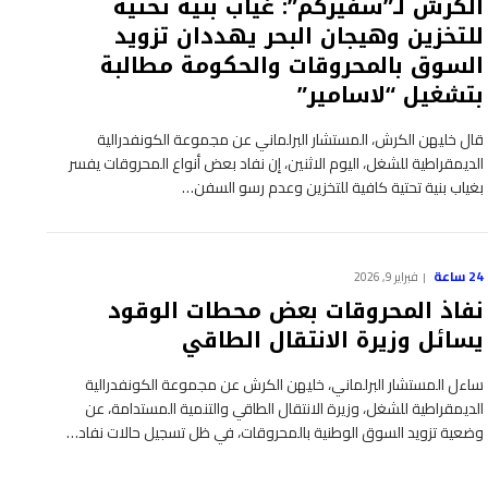
الكرش لـ”سفيركم”: غياب بنية تحتية
للتخزين وهيجان البحر يهددان تزويد
السوق بالمحروقات والحكومة مطالبة
بتشغيل “لاسامير”
قال خليهن الكرش، المستشار البرلماني عن مجموعة الكونفدرالية
الديمقراطية للشغل، اليوم الاثنين، إن نفاد بعض أنواع المحروقات يفسر
بغياب بنية تحتية كافية للتخزين وعدم رسو السفن…
24 ساعة
فبراير 9, 2026
نفاذ المحروقات بعض محطات الوقود
يسائل وزيرة الانتقال الطاقي
ساءل المستشار البرلماني، خليهن الكرش عن مجموعة الكونفدرالية
الديمقراطية للشغل، وزيرة الانتقال الطاقي والتنمية المستدامة، عن
وضعية تزويد السوق الوطنية بالمحروقات، في ظل تسجيل حالات نفاد…