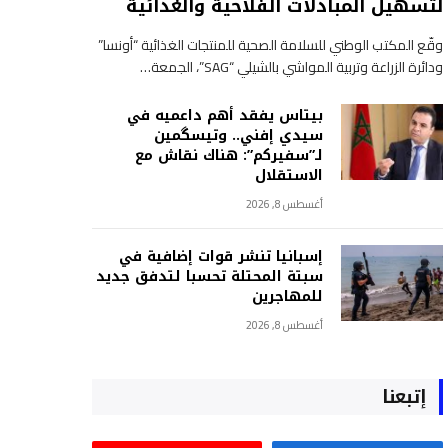
لتسهيل المبادلات الفلاحية والغذائية
وقّع المكتب الوطني للسلامة الصحية للمنتجات الغذائية “أونسا”
ودائرة الزراعة وتربية المواشي بالشيلي “SAG”، الجمعة…
بيتاس يفقد أهم داعميه في
سيدي إفني.. وتيسگمين
لـ”سفيركم”: هناك نقاش مع
الاستقلال
أغسطس 8, 2026
إسبانيا تنشر قوات إضافية في
سبتة المحتلة تحسبا لتدفق جديد
للمهاجرين
أغسطس 8, 2026
إتبعنا