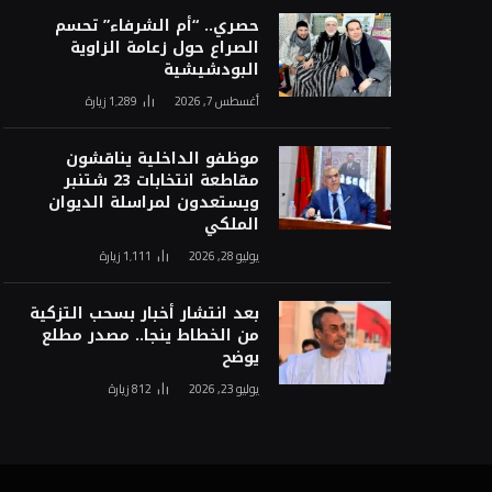
حصري.. “أم الشرفاء” تحسم
الصراع حول زعامة الزاوية
البودشيشية
أغسطس 7, 2026
1٬289
زيارة
موظفو الداخلية يناقشون
مقاطعة انتخابات 23 شتنبر
ويستعدون لمراسلة الديوان
الملكي
يوليو 28, 2026
1٬111
زيارة
بعد انتشار أخبار بسحب التزكية
من الخطاط ينجا.. مصدر مطلع
يوضح
يوليو 23, 2026
812
زيارة