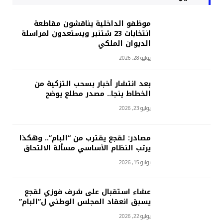
موظفو الداخلية يناقشون مقاطعة
انتخابات 23 شتنبر ويستعدون لمراسلة
الديوان الملكي
يوليو 28, 2026
بعد انتشار أخبار بسحب التزكية من
الخطاط ينجا.. مصدر مطلع يوضح
يوليو 23, 2026
مصادر: لقجع يقترب من “البام”.. وهكذا
يرتب النظام الأساسي مسألة الالتحاق
يوليو 15, 2026
عشاء استقبال على شرف فوزي لقجع
يسبق انعقاد المجلس الوطني ل”البام”
يوليو 22, 2026