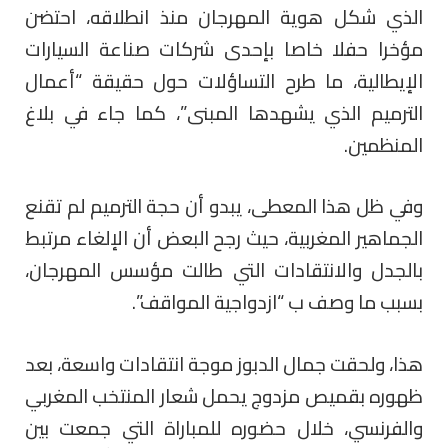
الذي شكل هوية المهرجان منذ انطلاقه، احتضن
مؤخرا حفلا خاصا بإحدى شركات صناعة السيارات
الإيطالية، ما طرح التساؤلات حول حقيقة “أعمال
الترميم الذي يشهدها المبنى”، كما جاء في بلاغ
المنظمين.
وفي ظل هذا المعطى، يبدو أن حجة الترميم لم تقنع
الجماهير المغربية، حيث رجح البعض أن الإلغاء مرتبط
بالجدل والانتقادات التي طالت مؤسس المهرجان،
بسبب ما وصف ب “ازدواجية المواقف”.
هذا، ولحقت جمال الدبوز موجة انتقادات واسعة، بعد
ظهوره بقميص مزدوج يحمل شعار المنتخب المغربي
والفرنسي، خلال حضوره للمباراة التي جمعت بين