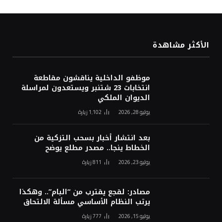
الأكثر مشاهدة
موظفو الداخلية يناقشون مقاطعة
انتخابات 23 شتنبر ويستعدون لمراسلة
الديوان الملكي
يوليو 28, 2026
1٬102
زيارة
بعد انتشار أخبار بسحب التزكية من
الخطاط ينجا.. مصدر مطلع يوضح
يوليو 23, 2026
811
زيارة
مصادر: لقجع يقترب من “البام”.. وهكذا
يرتب النظام الأساسي مسألة الالتحاق
يوليو 15, 2026
777
زيارة