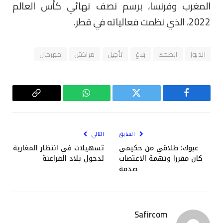
المغرب وفرنسا، برسم نصف نهائي كأس العالم
2022، الذي نظمت فعالياته في قطر.
الدبوز
الضحك
بلاغ
تأجيل
مراكش
مهرجان
فيسبوك
تويتر
واتساب
Copy
Link
السابق
التالي
عبوك: طلاقي من حكيمي
تسهيلات في انتظار المغاربة
كان مقررا وتهمة الاغتصاب
لدخول بلاد الفراعنة
صدمة
Safircom