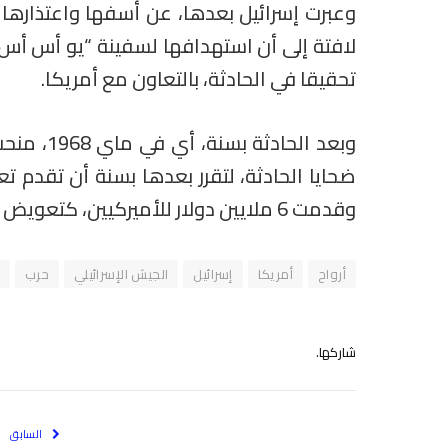
وعبرت إسرائيل بعدها، عن أسفها واعتذارها
لافتة إلى أن استهدافها لسفينة “يو أس أس 
تحقيقا في الحادثة، بالتعاون مع أمريكا.
وقدمت 6 ملايين دولار للأميركيين، كتعويض آخر في بداية الثمانينات.
أرواح
أمريكا
إسرائيل
الجيش الإسرائيلي
حرب
س
شاركها.
السابق