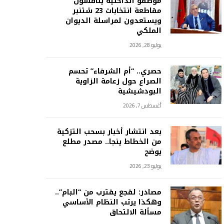
موظفو الداخلية يناقشون
مقاطعة انتخابات 23 شتنبر
ويستعدون لمراسلة الديوان
الملكي
يوليو 28, 2026
حصري.. “أم الشرفاء” تحسم
الصراع حول زعامة الزاوية
البودشيشية
أغسطس 7, 2026
بعد انتشار أخبار بسحب التزكية
من الخطاط ينجا.. مصدر مطلع
يوضح
يوليو 23, 2026
مصادر: لقجع يقترب من “البام”..
وهكذا يرتب النظام الأساسي
مسألة الالتحاق