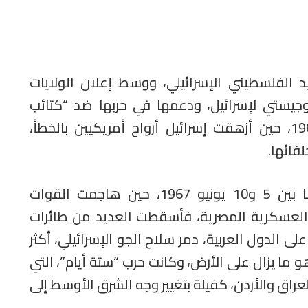
 الفلسطيني الإسرائيلي، ووسط إعلان الولايات
جيستي لإسرائيل، ودعمها في حربها ضد “كتائب
القسام”، ويعود بنا التاريخ إلى 8 يونيو 1967، حين أزهقت إسرائيل أرواح أمريكيين بالخطأ،
فائها.
وترجع أحداث هذه الواقعة، إلى الفترة ما بين 5 و10 يونيو 1967، حين هاجمت القوات
 العسكرية المصرية، فأسقطت العديد من طائرات
ى الدول العربية، دمر سلاح الجو الإسرائيلي، أكثر
وهو ما يزال على الأرض، وكانت حرب “ستة أيام”، التي
راق والأردن، كفيلة بتغيير وجه الشرق الأوسط إلى