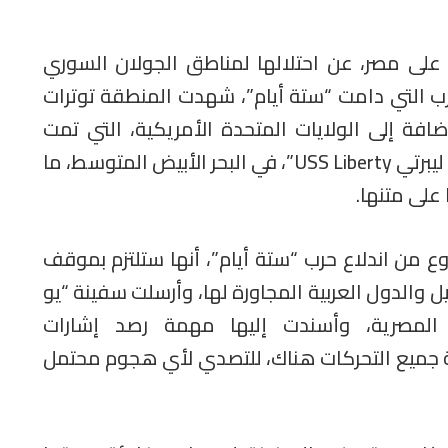
ك على مصر، عن احتلالها لمناطق الجولان السوري
ب التي دامت “ستة أيام”، شهدت المنطقة توترات
إضافة إلى الولايات المتحدة الأمريكية، التي تمت
مهاجمة سفينة تابعة لها، تدعى “يو أس أس ليبرتي USS Liberty”، في البحر الأبيض المتوسط، ما
على متنها.
ع من اندلاع حرب “ستة أيام”، أنها ستلتزم بموقف
ئيل والدول العربية المجاورة لها، وأرسلت سفينة “يو
 المصرية، وأسندت إليها مهمة رصد إشارات
ة جميع التحركات هناك، للتصدي لأي هجوم محتمل