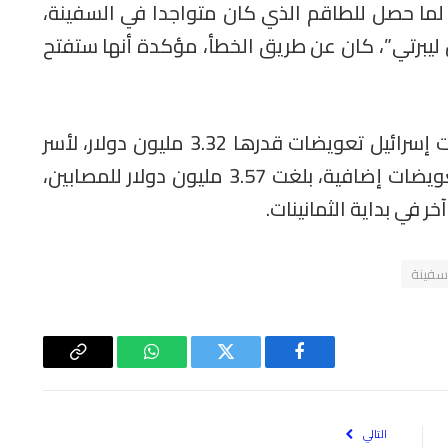
 لما حصل للطاقم الذي كان متواجدا في السفينة،
ليبرتي”، كان عن طريق الخطأ، مؤكدة أنها ستفتح
وبعد الحادثة بسنة، أي في ماي 1968، منحت إسرائيل تعويضات قدرها 3.32 مليون دولار، لأسر
ضحايا الحادثة، لتقرر بعدها بسنة أن تقدم تعويضات إضافية، بلغت 3.57 مليون دولار للمصابين،
فينة
فيسبوك
تويتر
واتساب
Copy
Link
التالي