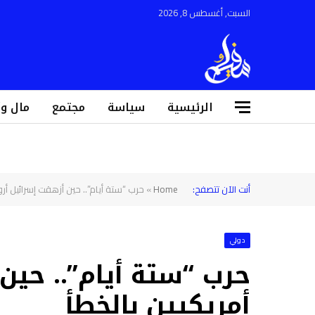
السبت, أغسطس 8, 2026
الرئيسية
سياسة
مجتمع
مال و
أنت الآن تتصفح:
Home
»
حرب “ستة أيام”.. حين أزهقت إسرائيل أرو
دولي
حرب “ستة أيام”.. حين
أمريكيين بالخطأ