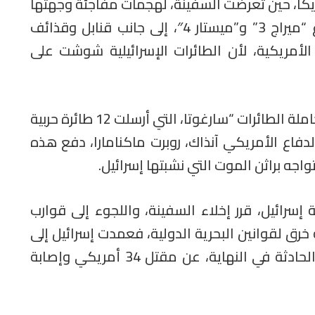
ا أسودا على أمريكا، حين تعرضت السفينة، لهجمات مفاجئة وجهتها
لها إسرائيل، استعملت فيها طائرات من نوع “ميراج 3” و”ميستار 4″، إلى جانب قنابل وقذائف
ة الأمريكية، لأن الطائرات الإسرائيلية شوشت على
وبعد محاولات متكررة، تمكنت من الاتصال بحاملة الطائرات “سارغوتا، التي أرسلت 12 طائرة حربية
دفاع الأمريكي آنذاك، روبرت ماكنامارا، دفع هذه
واجه براثن الموت التي نشبتها إسرائيل.
رائيل، قرر إخلاء السفينة، واللجوء إلى قوارب
 خرق لقوانين البحرية الدولية، فعمدت إسرائيل إلى
استهداف قوارب النجاة كذلك، لتسفر هذه الحادثة في النهاية، عن مقتل 34 أمريكي وإصابة