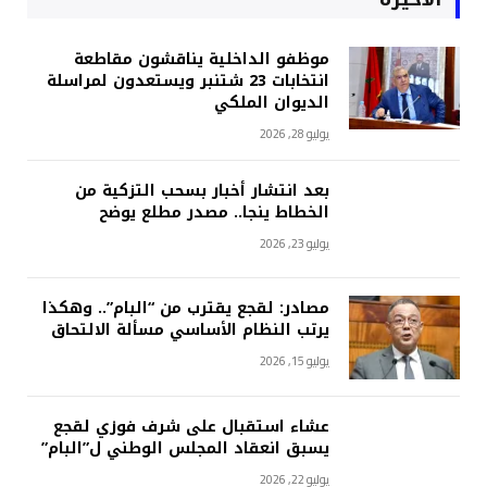
موظفو الداخلية يناقشون مقاطعة
انتخابات 23 شتنبر ويستعدون لمراسلة
الديوان الملكي
يوليو 28, 2026
بعد انتشار أخبار بسحب التزكية من
الخطاط ينجا.. مصدر مطلع يوضح
يوليو 23, 2026
مصادر: لقجع يقترب من “البام”.. وهكذا
يرتب النظام الأساسي مسألة الالتحاق
يوليو 15, 2026
عشاء استقبال على شرف فوزي لقجع
يسبق انعقاد المجلس الوطني ل”البام”
يوليو 22, 2026