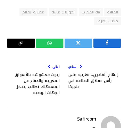
الجالية
بنك المغرب
تحويلات مالية
مغاربة العالم
مكتب الصرف
فيسبوك
تويتر
واتساب
Copy
Link
السابق
التالي
إلهام القادري.. مغربية على
زيوت مغشوشة بالأسواق
رأس عملاق الصناعة في
المغربية والدفاع عن
بلجيكا
المستهلك تطالب بتدخل
الجهات الوصية
Safircom