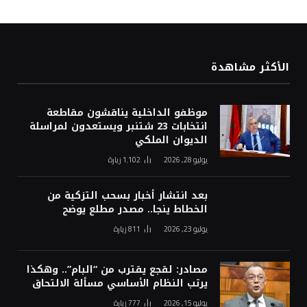
الأكثر مشاهدة
موظفو الداخلية يناقشون مقاطعة
انتخابات 23 شتنبر ويستعدون لمراسلة
الديوان الملكي
يوليو 28, 2026
1٬102
زيارة
بعد انتشار أخبار بسحب التزكية من
الخطاط ينجا.. مصدر مطلع يوضح
يوليو 23, 2026
811
زيارة
مصادر: لقجع يقترب من “البام”.. وهكذا
يرتب النظام الأساسي مسألة الالتحاق
يوليو 15, 2026
777
زيارة