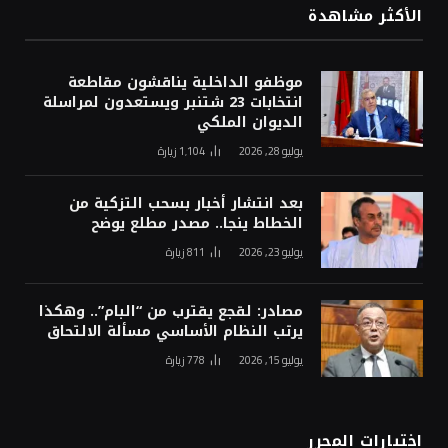
الأكثر مشاهدة
موظفو الداخلية يناقشون مقاطعة
انتخابات 23 شتنبر ويستعدون لمراسلة
الديوان الملكي
يوليو 28, 2026
1٬104
زيارة
بعد انتشار أخبار بسحب التزكية من
الخطاط ينجا.. مصدر مطلع يوضح
يوليو 23, 2026
811
زيارة
مصادر: لقجع يقترب من “البام”.. وهكذا
يرتب النظام الأساسي مسألة الالتحاق
يوليو 15, 2026
778
زيارة
اختيارات المحرر