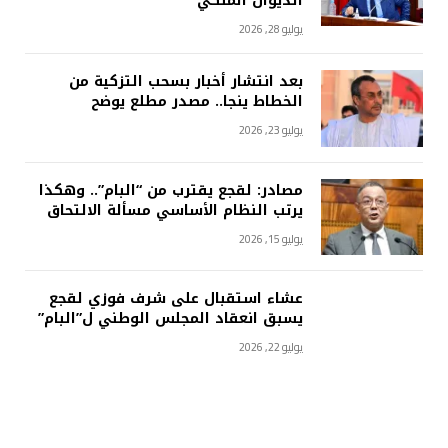
الديوان الملكي
يوليو 28, 2026
بعد انتشار أخبار بسحب التزكية من
الخطاط ينجا.. مصدر مطلع يوضح
يوليو 23, 2026
مصادر: لقجع يقترب من “البام”.. وهكذا
يرتب النظام الأساسي مسألة الالتحاق
يوليو 15, 2026
عشاء استقبال على شرف فوزي لقجع
يسبق انعقاد المجلس الوطني ل”البام”
يوليو 22, 2026