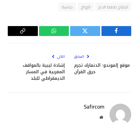
ارتفاع ضغط الدم
الزواج
دراسة
فيسبوك
تويتر
واتساب
Copy
Link
السابق
التالي
موقع إلموندو: الدنمارك تجرم
إشادة ليبية بالمواقف
حرق القرآن
المغربية في المسار
الديمقراطي للبلد
Safircom
موقع
الويب