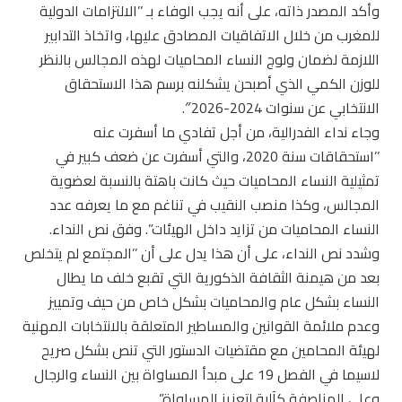
وأكد المصدر ذاته، على أنه يجب الوفاء بـ ’’الالتزامات الدولية
للمغرب من خلال الاتفاقيات المصادق عليها، واتخاذ التدابير
اللازمة لضمان ولوج النساء المحاميات لهذه المجالس بالنظر
للوزن الكمي الذي أصبحن يشكلنه برسم هذا الاستحقاق
الانتخابي عن سنوات 2024-2026″.
وجاء نداء الفدرالية، من أجل تفادي ما أسفرت عنه
’’استحقاقات سنة 2020، والتي أسفرت عن ضعف كبير في
تمثيلية النساء المحاميات حيث كانت باهتة بالنسبة لعضوية
المجالس، وكذا منصب النقيب في تناغم مع ما يعرفه عدد
النساء المحاميات من تزايد داخل الهيئات”. وفق نص النداء.
وشدد نص النداء، على أن هذا يدل على أن ’’المجتمع لم يتخلص
بعد من هيمنة الثقافة الذكورية التي تقبع خلف ما يطال
النساء بشكل عام والمحاميات بشكل خاص من حيف وتمييز
وعدم ملائمة القوانين والمساطير المتعلقة بالانتخابات المهنية
لهيئة المحامين مع مقتضيات الدستور التي تنص بشكل صريح
لاسيما في الفصل 19 على مبدأ المساواة بين النساء والرجال
وعلى المناصفة كآلية لتعزيز المساواة”.