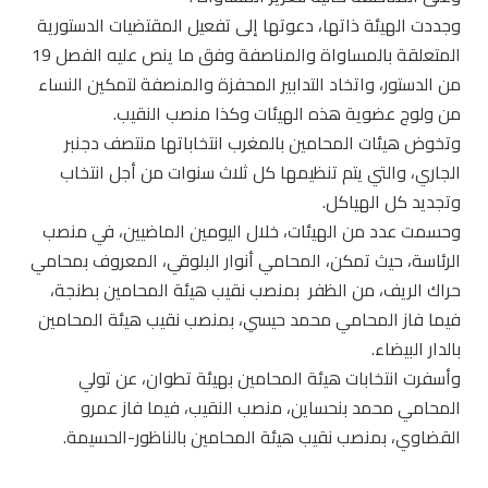
وجددت الهيئة ذاتها، دعوتها إلى تفعيل المقتضيات الدستورية
المتعلقة بالمساواة والمناصفة وفق ما ينص عليه الفصل 19
من الدستور، واتخاد التدابير المحفزة والمنصفة لتمكين النساء
من ولوج عضوية هذه الهيئات وكذا منصب النقيب.
وتخوض هيئات المحامين بالمغرب انتخاباتها منتصف دجنبر
الجاري، والتي يتم تنظيمها كل ثلاث سنوات من أجل انتخاب
وتجديد كل الهياكل.
وحسمت عدد من الهيئات، خلال اليومين الماضيين، في منصب
الرئاسة، حيث تمكن، المحامي أنوار البلوقي، المعروف بمحامي
حراك الريف، من الظفر بمنصب نقيب هيئة المحامين بطنجة،
فيما فاز المحامي محمد حيسي، بمنصب نقيب هيئة المحامين
بالدار البيضاء.
وأسفرت انتخابات هيئة المحامين بهيئة تطوان، عن تولي
المحامي محمد بنحساين، منصب النقيب، فيما فاز عمرو
القضاوي، بمنصب نقيب هيئة المحامين بالناظور-الحسيمة.