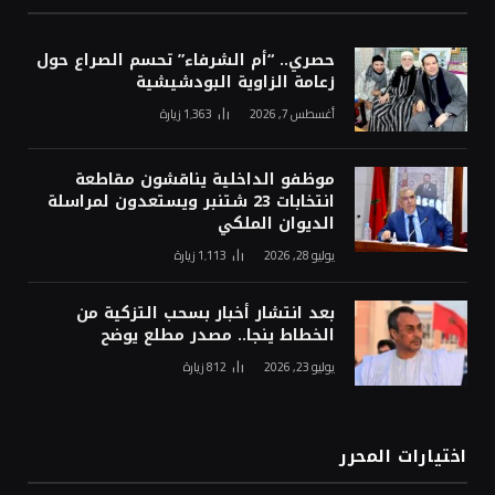
حصري.. “أم الشرفاء” تحسم الصراع حول
زعامة الزاوية البودشيشية
أغسطس 7, 2026
1٬363
زيارة
موظفو الداخلية يناقشون مقاطعة
انتخابات 23 شتنبر ويستعدون لمراسلة
الديوان الملكي
يوليو 28, 2026
1٬113
زيارة
بعد انتشار أخبار بسحب التزكية من
الخطاط ينجا.. مصدر مطلع يوضح
يوليو 23, 2026
812
زيارة
اختيارات المحرر