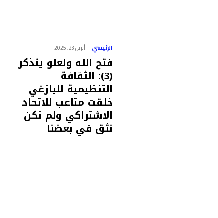
الرئيسي
أبريل 23, 2025
فتح الله ولعلو يتذكر
(3): الثقافة
التنظيمية لليازغي
خلقت متاعب للاتحاد
الاشتراكي ولم نكن
نثق في بعضنا