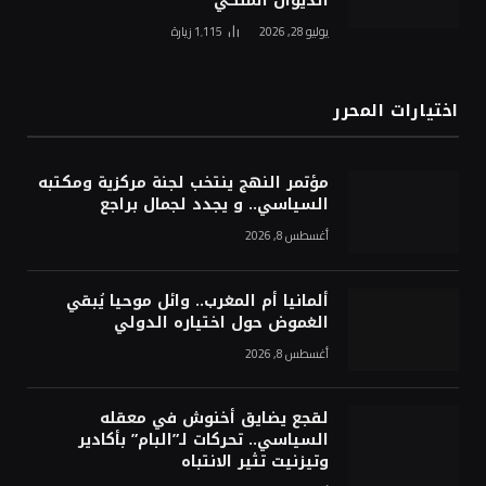
الديوان الملكي
يوليو 28, 2026
1٬115
زيارة
اختيارات المحرر
مؤتمر النهج ينتخب لجنة مركزية ومكتبه
السياسي.. و يجدد لجمال براجع
أغسطس 8, 2026
ألمانيا أم المغرب.. وائل موحيا يُبقي
الغموض حول اختياره الدولي
أغسطس 8, 2026
لقجع يضايق أخنوش في معقله
السياسي.. تحركات لـ”البام” بأكادير
وتيزنيت تثير الانتباه