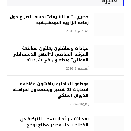
الأخيرة
حصري.. “أم الشرفاء” تحسم الصراع حول
زعامة الزاوية البودشيشية
أغسطس 7, 2026
قيادات ومناضلون يعلنون مقاطعة
المؤتمر السادس لـ”النهج الديمقراطي
العمالي” ويطعنون في شرعيته
أغسطس 8, 2026
موظفو الداخلية يناقشون مقاطعة
انتخابات 23 شتنبر ويستعدون لمراسلة
الديوان الملكي
يوليو 28, 2026
بعد انتشار أخبار بسحب التزكية من
الخطاط ينجا.. مصدر مطلع يوضح