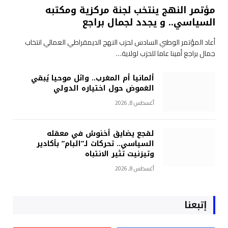
مؤتمر النهج ينتخب لجنة مركزية ومكتبه
السياسي.. و يجدد لجمال براجع
أعاد المؤتمر الوطني السادس لحزب النهج الديمقراطي العمالي انتخاب
جمال براجع أمينا عاما للحزب لولاية…
ألمانيا أم المغرب.. وائل موحيا يُبقي
الغموض حول اختياره الدولي
أغسطس 8, 2026
لقجع يضايق أخنوش في معقله
السياسي.. تحركات لـ”البام” بأكادير
وتيزنيت تثير الانتباه
أغسطس 8, 2026
إتبعنا