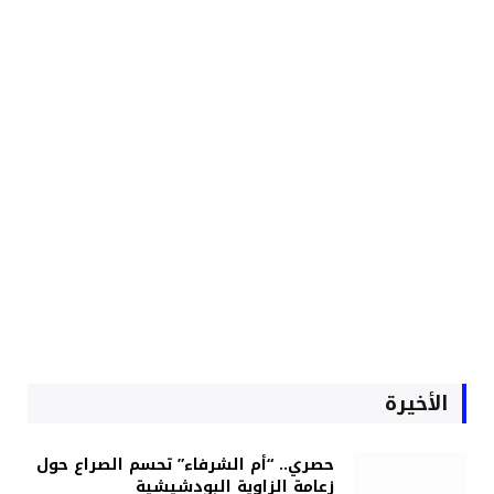
الأخيرة
حصري.. “أم الشرفاء” تحسم الصراع حول
زعامة الزاوية البودشيشية