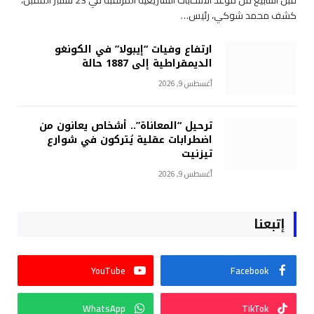
قبل أسابيع من موعد الانتخابات التشريعية المرتقبة في 23 شتنبر المقبل،
كشف محمد شوكي، رئيس…
ارتفاع وفيات “إيبولا” في الكونغو
الديمقراطية إلى 1887 حالة
أغسطس 9, 2026
ترحيل “المعاناة”.. أشخاص يعانون من
اضطرابات عقلية يُتركون في شوارع
تيزنيت
أغسطس 9, 2026
إتبعنا
YouTube
Facebook
WhatsApp
TikTok