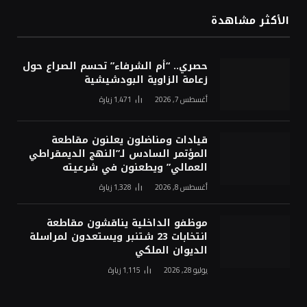
الأكثر مشاهدة
حصري.. “أم الشرفاء” تحسم الصراع حول
زعامة الزاوية البودشيشية
أغسطس 7, 2026
1٬471
زيارة
قيادات ومناضلون يعلنون مقاطعة
المؤتمر السادس لـ”النهج الديمقراطي
العمالي” ويطعنون في شرعيته
أغسطس 8, 2026
1٬328
زيارة
موظفو الداخلية يناقشون مقاطعة
انتخابات 23 شتنبر ويستعدون لمراسلة
الديوان الملكي
يوليو 28, 2026
1٬115
زيارة