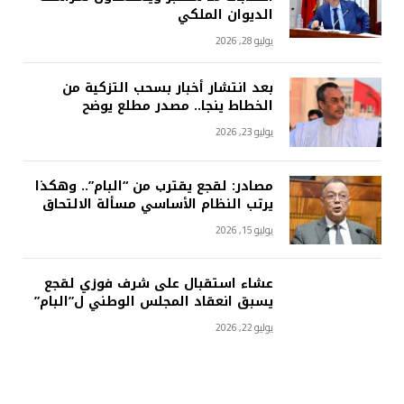
الديوان الملكي
يوليو 28, 2026
بعد انتشار أخبار بسحب التزكية من
الخطاط ينجا.. مصدر مطلع يوضح
يوليو 23, 2026
مصادر: لقجع يقترب من “البام”.. وهكذا
يرتب النظام الأساسي مسألة الالتحاق
يوليو 15, 2026
عشاء استقبال على شرف فوزي لقجع
يسبق انعقاد المجلس الوطني ل”البام”
يوليو 22, 2026