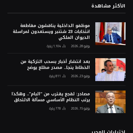
الأكثر مشاهدة
موظفو الداخلية يناقشون مقاطعة
انتخابات 23 شتنبر ويستعدون لمراسلة
الديوان الملكي
يوليو 28, 2026
1٬104
زيارة
بعد انتشار أخبار بسحب التزكية من
الخطاط ينجا.. مصدر مطلع يوضح
يوليو 23, 2026
811
زيارة
مصادر: لقجع يقترب من “البام”.. وهكذا
يرتب النظام الأساسي مسألة الالتحاق
يوليو 15, 2026
778
زيارة
اختيارات المحرر